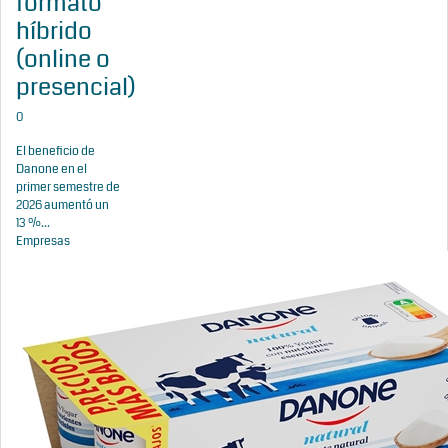
formato
híbrido
(online o
presencial)
0
El beneficio de
Danone en el
primer semestre de
2026 aumentó un
13 %...
Empresas