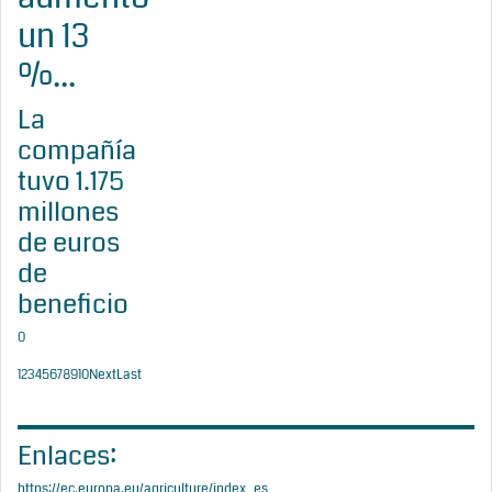
un 13
%...
La
compañía
tuvo 1.175
millones
de euros
de
beneficio
0
1
2
3
4
5
6
7
8
9
10
Next
Last
Enlaces:
https://ec.europa.eu/agriculture/index_es