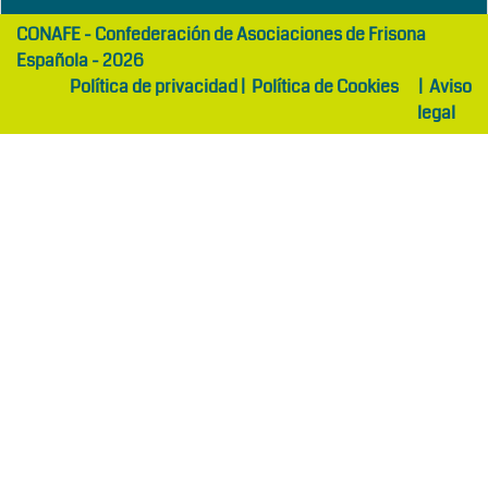
girls
maltepe
CONAFE - Confederación de Asociaciones de Frisona
abaya
otel
Española - 2026
Política de privacidad
|
Política de Cookies
|
Aviso
legal