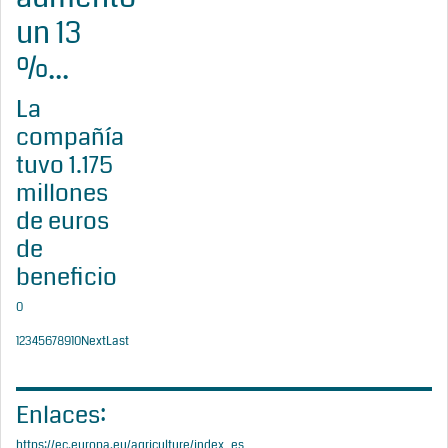
un 13
%...
La
compañía
tuvo 1.175
millones
de euros
de
beneficio
0
1
2
3
4
5
6
7
8
9
10
Next
Last
Enlaces:
https://ec.europa.eu/agriculture/index_es