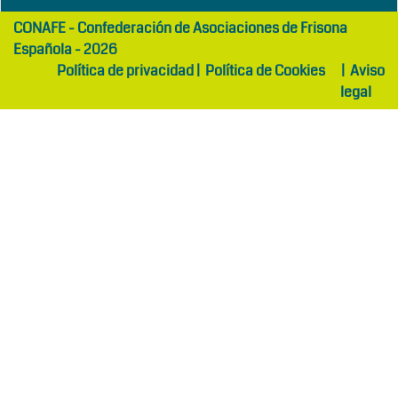
girls
maltepe
CONAFE - Confederación de Asociaciones de Frisona
abaya
otel
Española - 2026
Política de privacidad
|
Política de Cookies
|
Aviso
legal