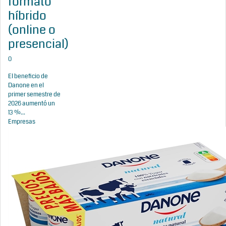
formato
híbrido
(online o
presencial)
0
El beneficio de
Danone en el
primer semestre de
2026 aumentó un
13 %...
Empresas