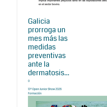
Galicia
prorroga un
mes más las
medidas
preventivas
ante la
dermatosis...
0
13º Open Junior Show 2026
Formación