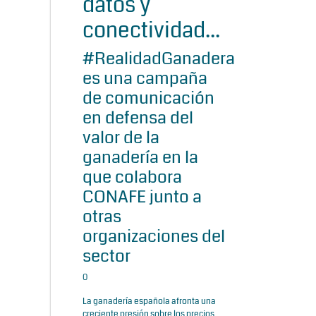
datos y
conectividad...
#RealidadGanadera
es una campaña
de comunicación
en defensa del
valor de la
ganadería en la
que colabora
CONAFE junto a
otras
organizaciones del
sector
0
La ganadería española afronta una
creciente presión sobre los precios