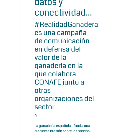
datos y
conectividad...
#RealidadGanadera
es una campaña
de comunicación
en defensa del
valor de la
ganadería en la
que colabora
CONAFE junto a
otras
organizaciones del
sector
0
La ganadería española afronta una
creciente presión sobre los precios