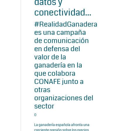
datos y
conectividad...
#RealidadGanadera
es una campaña
de comunicación
en defensa del
valor de la
ganadería en la
que colabora
CONAFE junto a
otras
organizaciones del
sector
0
La ganadería española afronta una
creciente presión sobre los precios