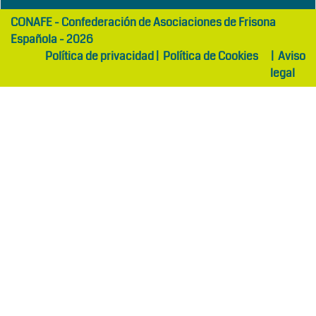
girls
maltepe
CONAFE - Confederación de Asociaciones de Frisona
abaya
otel
Española - 2026
Política de privacidad
|
Política de Cookies
|
Aviso
legal