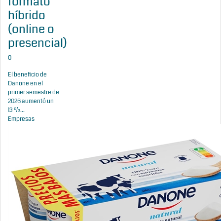
formato
híbrido
(online o
presencial)
0
El beneficio de
Danone en el
primer semestre de
2026 aumentó un
13 %...
Empresas