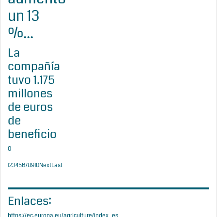
un 13
%...
La
compañía
tuvo 1.175
millones
de euros
de
beneficio
0
1
2
3
4
5
6
7
8
9
10
Next
Last
Enlaces:
https://ec.europa.eu/agriculture/index_es