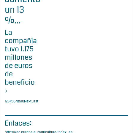
un 13
%...
La
compañía
tuvo 1.175
millones
de euros
de
beneficio
0
1
2
3
4
5
6
7
8
9
10
Next
Last
Enlaces:
https://ec.europa.eu/agriculture/index_es