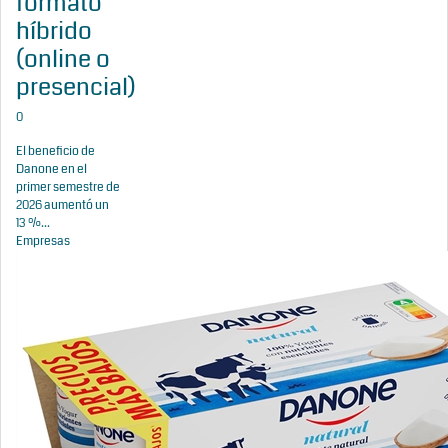
formato
híbrido
(online o
presencial)
0
El beneficio de
Danone en el
primer semestre de
2026 aumentó un
13 %...
Empresas