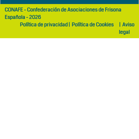
girls
maltepe
CONAFE - Confederación de Asociaciones de Frisona
abaya
otel
Española - 2026
Política de privacidad
|
Política de Cookies
|
Aviso
legal