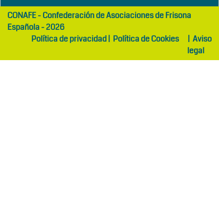
girls
maltepe
CONAFE - Confederación de Asociaciones de Frisona
abaya
otel
Española - 2026
Política de privacidad
|
Política de Cookies
|
Aviso
legal