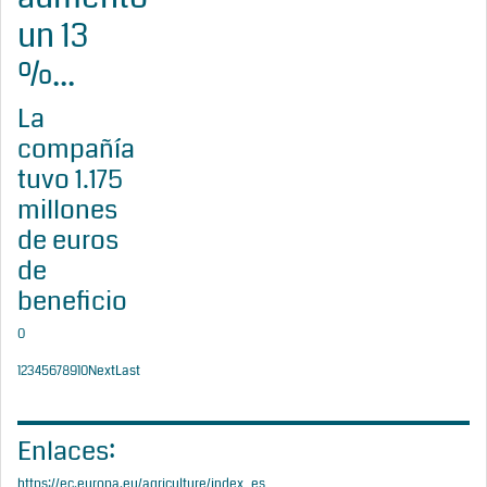
un 13
%...
La
compañía
tuvo 1.175
millones
de euros
de
beneficio
0
1
2
3
4
5
6
7
8
9
10
Next
Last
Enlaces:
https://ec.europa.eu/agriculture/index_es