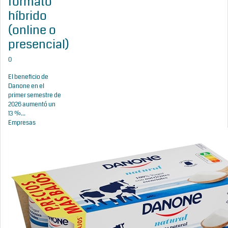
formato
híbrido
(online o
presencial)
0
El beneficio de
Danone en el
primer semestre de
2026 aumentó un
13 %...
Empresas