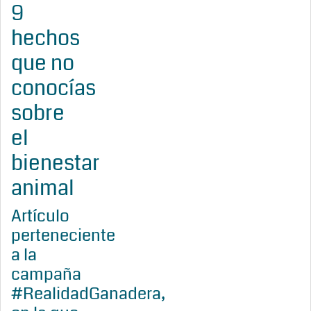
9
hechos
que no
conocías
sobre
el
bienestar
animal
Artículo
perteneciente
a la
campaña
#RealidadGanadera,