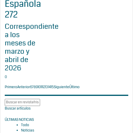
Española
272
Correspondiente
a los
meses de
marzo y
abril de
2026
0
Primero
Anterior
6
7
8
9
10
11
12
13
14
15
Siguiente
Último
Buscar artículos
ÚLTIMAS NOTICIAS
Todo
Noticias