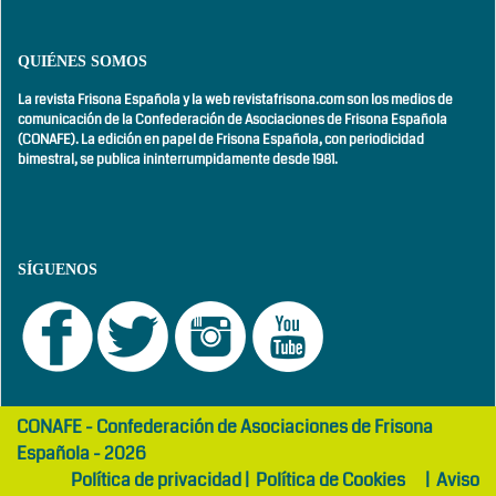
QUIÉNES SOMOS
La revista Frisona Española y la web revistafrisona.com son los medios de
comunicación de la Confederación de Asociaciones de Frisona Española
(CONAFE). La edición en papel de Frisona Española, con
periodicidad
bimestral,
se publica ininterrumpidamente desde 1981.
SÍGUENOS
girls
maltepe
CONAFE - Confederación de Asociaciones de Frisona
abaya
otel
Española - 2026
Política de privacidad
|
Política de Cookies
|
Aviso