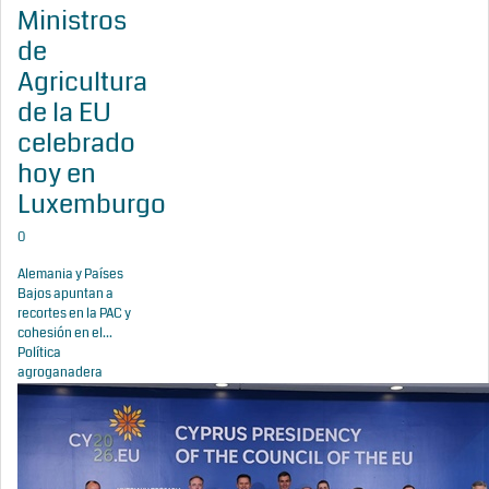
Ministros
de
Agricultura
de la EU
celebrado
hoy en
Luxemburgo
0
Alemania y Países
Bajos apuntan a
recortes en la PAC y
cohesión en el...
Política
agroganadera