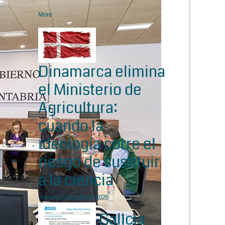
More
Dinamarca elimina
el Ministerio de
Agricultura:
cuando la
ideología corre el
riesgo de sustituir
a la ciencia
viernes, 31 de julio de 2026
Galicia