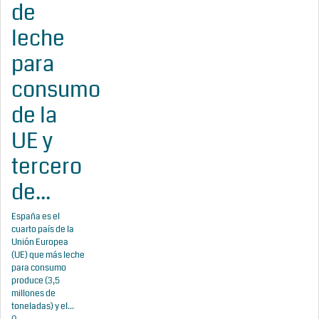
de
leche
para
consumo
de la
UE y
tercero
de...
España es el
cuarto país de la
Unión Europea
(UE) que más leche
para consumo
produce (3,5
millones de
toneladas) y el...