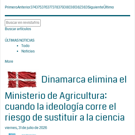
Primero
Anterior
374
375
376
377
378
379
380
381
382
383
Siguiente
Último
Buscar artículos
ÚLTIMAS NOTICIAS
Todo
Noticias
More
Dinamarca elimina el
Ministerio de Agricultura:
cuando la ideología corre el
riesgo de sustituir a la ciencia
viernes, 31 de julio de 2026