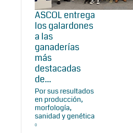
ASCOL entrega
los galardones
a las
ganaderías
más
destacadas
de...
Por sus resultados
en producción,
morfología,
sanidad y genética
0