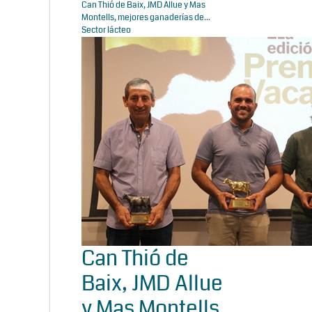
Can Thió de Baix, JMD Allue y Mas
Montells, mejores ganaderías de...
Sector lácteo
Can Thió de
Baix, JMD Allue
y Mas Montells,