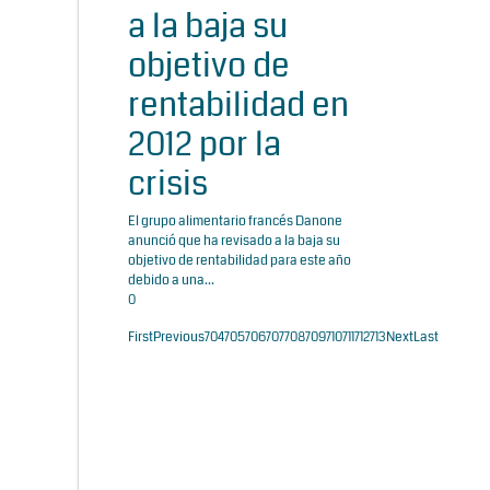
a la baja su
objetivo de
rentabilidad en
2012 por la
crisis
El grupo alimentario francés Danone
anunció que ha revisado a la baja su
objetivo de rentabilidad para este año
debido a una...
0
First
Previous
704
705
706
707
708
709
710
711
712
713
Next
Last