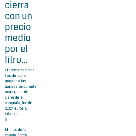
cierra
con un
precio
medio
por el
litro...
El precio medio del
litro de leche
pagado a los
ganaderos durante
marzo, mes de
cierre de la
campaña, fue de
0,324 euros. El
inicio de...
0
El inicio de la
campa láctea