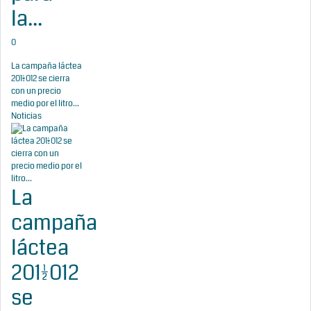
la...
0
La campaña láctea
2011/2012 se cierra
con un precio
medio por el litro...
Noticias
La
campaña
láctea
2011/2012
se