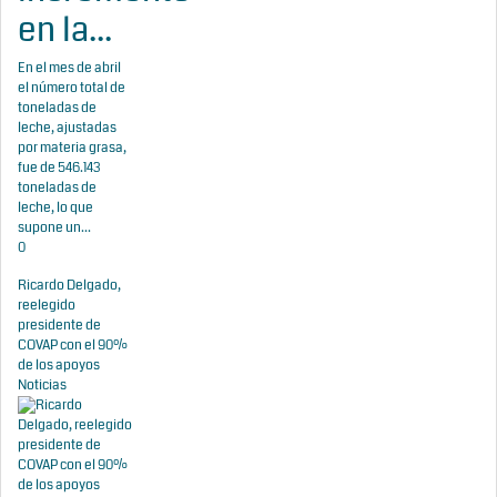
en la...
En el mes de abril
el número total de
toneladas de
leche, ajustadas
por materia grasa,
fue de 546.143
toneladas de
leche, lo que
supone un...
0
Ricardo Delgado,
reelegido
presidente de
COVAP con el 90%
de los apoyos
Noticias