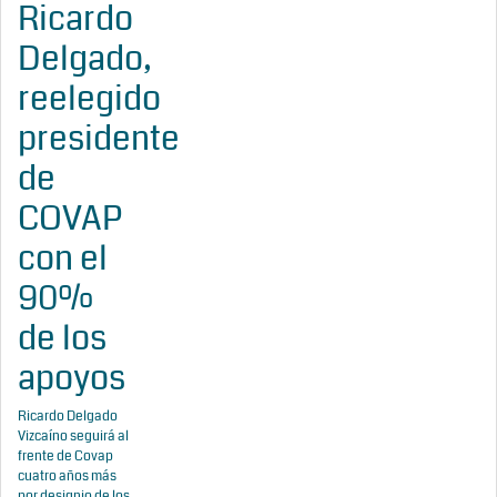
Ricardo
Delgado,
reelegido
presidente
de
COVAP
con el
90%
de los
apoyos
Ricardo Delgado
Vizcaíno seguirá al
frente de Covap
cuatro años más
por designio de los