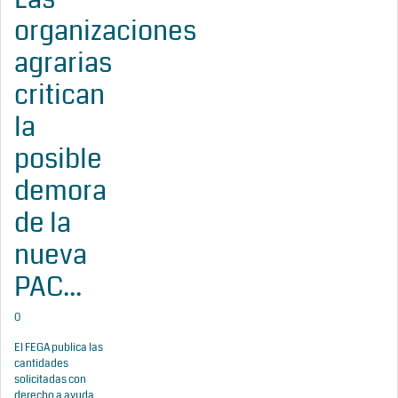
organizaciones
agrarias
critican
la
posible
demora
de la
nueva
PAC...
0
El FEGA publica las
cantidades
solicitadas con
derecho a ayuda