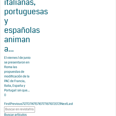
italianas,
portuguesas
y
españolas
animan
a...
El viernes 1 de junio
se presentaron en
Roma las
propuestas de
modificación de la
PAC de Francia,
Italia, España y
Portugal: sin que...
0
First
Previous
712
713
714
715
716
717
718
719
720
721
Next
Last
Buscar artículos