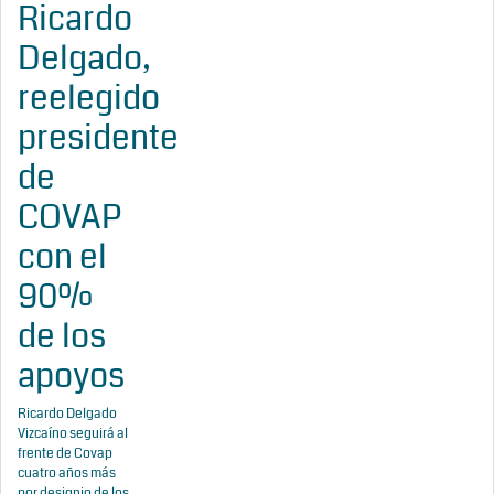
Ricardo
Delgado,
reelegido
presidente
de
COVAP
con el
90%
de los
apoyos
Ricardo Delgado
Vizcaíno seguirá al
frente de Covap
cuatro años más
por designio de los