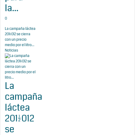
la...
0
La campaña láctea
2011/2012 se cierra
con un precio
medio por el litro...
Noticias
La
campaña
láctea
2011/2012
se