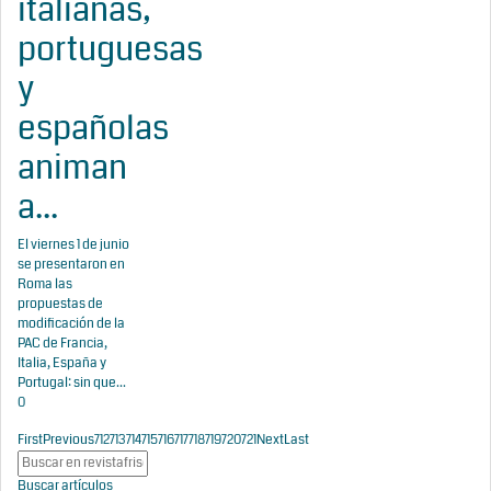
italianas,
portuguesas
y
españolas
animan
a...
El viernes 1 de junio
se presentaron en
Roma las
propuestas de
modificación de la
PAC de Francia,
Italia, España y
Portugal: sin que...
0
First
Previous
712
713
714
715
716
717
718
719
720
721
Next
Last
Buscar artículos