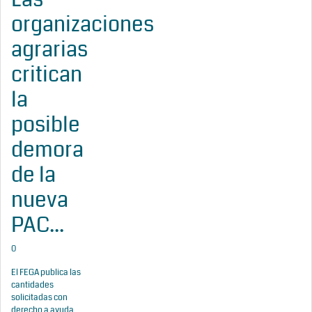
organizaciones
agrarias
critican
la
posible
demora
de la
nueva
PAC...
0
El FEGA publica las
cantidades
solicitadas con
derecho a ayuda