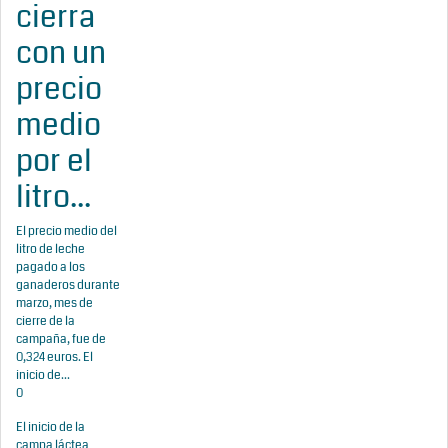
cierra
con un
precio
medio
por el
litro...
El precio medio del
litro de leche
pagado a los
ganaderos durante
marzo, mes de
cierre de la
campaña, fue de
0,324 euros. El
inicio de...
0
El inicio de la
campa láctea