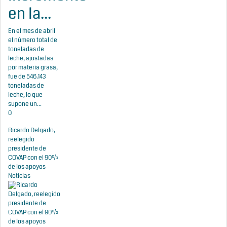
en la...
En el mes de abril
el número total de
toneladas de
leche, ajustadas
por materia grasa,
fue de 546.143
toneladas de
leche, lo que
supone un...
0
Ricardo Delgado,
reelegido
presidente de
COVAP con el 90%
de los apoyos
Noticias