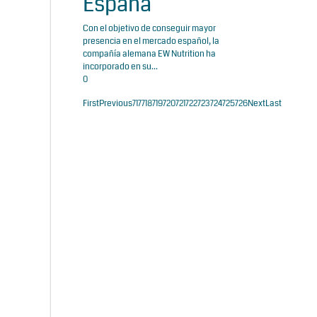
España
Con el objetivo de conseguir mayor
presencia en el mercado español, la
compañía alemana EW Nutrition ha
incorporado en su...
0
First
Previous
717
718
719
720
721
722
723
724
725
726
Next
Last