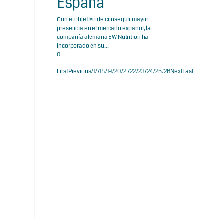
España
Con el objetivo de conseguir mayor
presencia en el mercado español, la
compañía alemana EW Nutrition ha
incorporado en su...
0
First
Previous
717
718
719
720
721
722
723
724
725
726
Next
Last