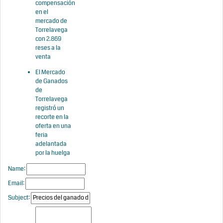
compensación
en el
mercado de
Torrelavega
con 2.869
reses a la
venta
El Mercado
de Ganados
de
Torrelavega
registró un
recorte en la
oferta en una
feria
adelantada
por la huelga
Name:
Email:
Subject: