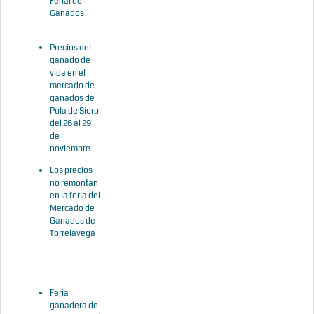
Ferial de
Ganados
Precios del
ganado de
vida en el
mercado de
ganados de
Pola de Siero
del 26 al 29
de
noviembre
Los precios
no remontan
en la feria del
Mercado de
Ganados de
Torrelavega
Feria
ganadera de