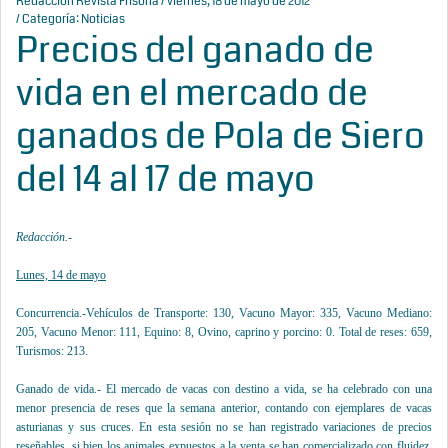
Redacción Revista Frisona
/ viernes, 18 de mayo de 2012
/ Categoría:
Noticias
Precios del ganado de
vida en el mercado de
ganados de Pola de Siero
del 14 al 17 de mayo
Redacción.-
Lunes, 14 de mayo
Concurrencia.-Vehículos de Transporte: 130, Vacuno Mayor: 335, Vacuno Mediano:
205, Vacuno Menor: 111, Equino: 8, Ovino, caprino y porcino: 0. Total de reses: 659,
Turismos: 213.
Ganado de vida.- El mercado de vacas con destino a vida, se ha celebrado con una
menor presencia de reses que la semana anterior, contando con ejemplares de vacas
asturianas y sus cruces. En esta sesión no se han registrado variaciones de precios
reseñables, si bien los animales expuestos a la venta se han comercializado con fluidez.