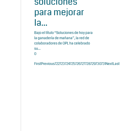
soluciones
para mejorar
la...
Bajo el título “Soluciones de hoy para
la ganadería de mañana”, la red de
colaboradores de OPL ha celebrado
su...
0
First
Previous
722
723
724
725
726
727
728
729
730
731
Next
Last