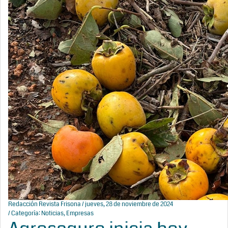
Redacción Revista Frisona
/ jueves, 28 de noviembre de 2024
/ Categoría:
Noticias
,
Empresas