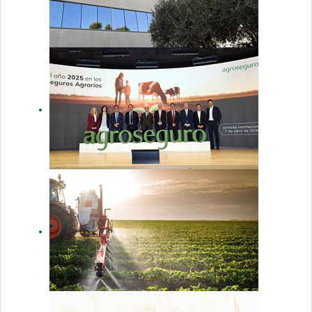
presupuesto
de 315
millones de
euros
Agroseguro
renueva la
certificación
Great Place
To Work
como
empleador
de referencia
en el sector
asegurador
Agroseguro
presenta al
sector la
evolución de
los seguros
agrarios
durante el
ejercicio
2025
El 89% de