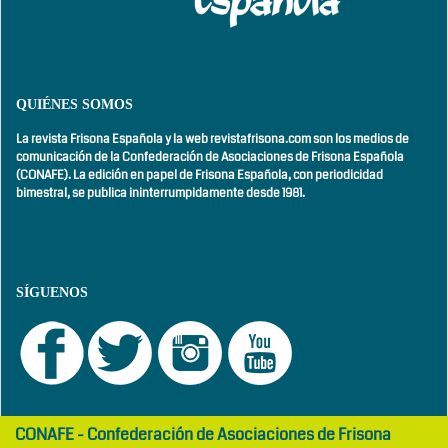
QUIÉNES SOMOS
La revista Frisona Española y la web revistafrisona.com son los medios de
comunicación de la Confederación de Asociaciones de Frisona Española
(CONAFE). La edición en papel de Frisona Española, con
periodicidad
bimestral,
se publica ininterrumpidamente desde 1981.
SÍGUENOS
girls
maltepe
CONAFE - Confederación de Asociaciones de Frisona
abaya
otel