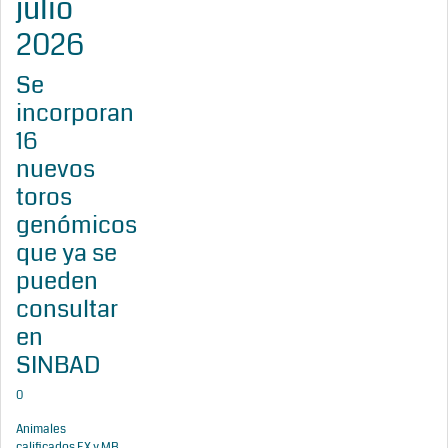
julio
2026
Se
incorporan
16
nuevos
toros
genómicos
que ya se
pueden
consultar
en
SINBAD
0
Animales
calificados EX y MB