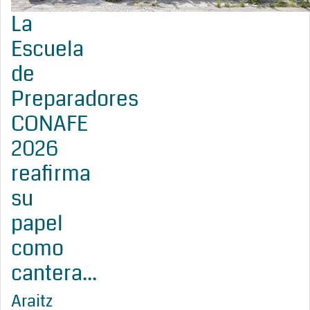
La
Escuela
de
Preparadores
CONAFE
2026
reafirma
su
papel
como
cantera...
Araitz