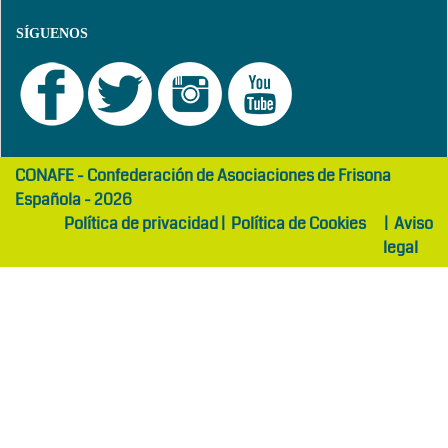
SÍGUENOS
girls
maltepe
CONAFE - Confederación de Asociaciones de Frisona
abaya
otel
Española - 2026
Política de privacidad
|
Política de Cookies
|
Aviso
legal