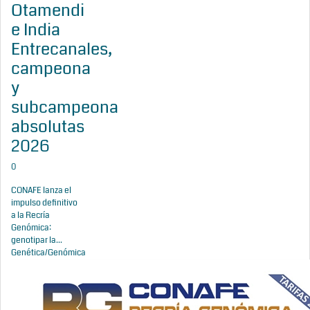
Otamendi
e India
Entrecanales,
campeona
y
subcampeona
absolutas
2026
0
CONAFE lanza el
impulso definitivo
a la Recría
Genómica:
genotipar la...
Genética/Genómica