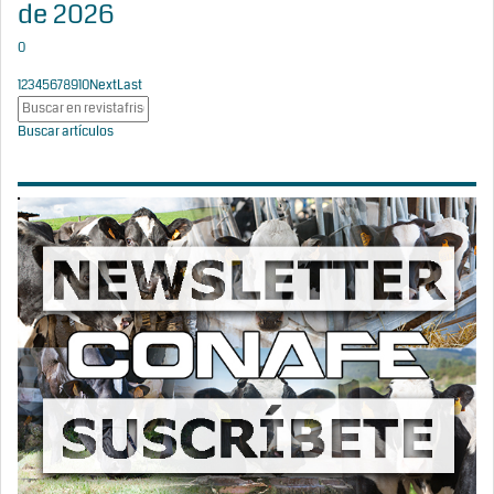
de 2026
0
1
2
3
4
5
6
7
8
9
10
Next
Last
Buscar artículos