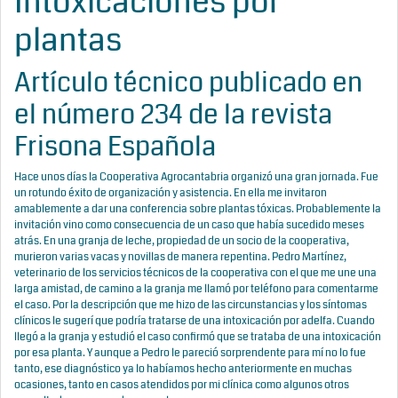
Intoxicaciones por
plantas
Artículo técnico publicado en
el número 234 de la revista
Frisona Española
Hace unos días la Cooperativa Agrocantabria organizó una gran jornada. Fue
un rotundo éxito de organización y asistencia. En ella me invitaron
amablemente a dar una conferencia sobre plantas tóxicas. Probablemente la
invitación vino como consecuencia de un caso que había sucedido meses
atrás. En una granja de leche, propiedad de un socio de la cooperativa,
murieron varias vacas y novillas de manera repentina. Pedro Martínez,
veterinario de los servicios técnicos de la cooperativa con el que me une una
larga amistad, de camino a la granja me llamó por teléfono para comentarme
el caso. Por la descripción que me hizo de las circunstancias y los síntomas
clínicos le sugerí que podría tratarse de una intoxicación por adelfa. Cuando
llegó a la granja y estudió el caso confirmó que se trataba de una intoxicación
por esa planta. Y aunque a Pedro le pareció sorprendente para mí no lo fue
tanto, ese diagnóstico ya lo habíamos hecho anteriormente en muchas
ocasiones, tanto en casos atendidos por mi clínica como algunos otros