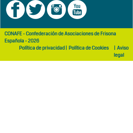
girls
maltepe
CONAFE - Confederación de Asociaciones de Frisona
abaya
otel
Española - 2026
Política de privacidad
|
Política de Cookies
|
Aviso
legal