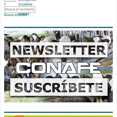
x
la cabaña
bovina
gallega
Buscar artículos