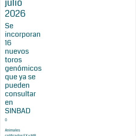
julio
2026
Se
incorporan
16
nuevos
toros
genómicos
que ya se
pueden
consultar
en
SINBAD
0
Animales
calificados EX y MB