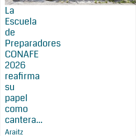
La
Escuela
de
Preparadores
CONAFE
2026
reafirma
su
papel
como
cantera...
Araitz