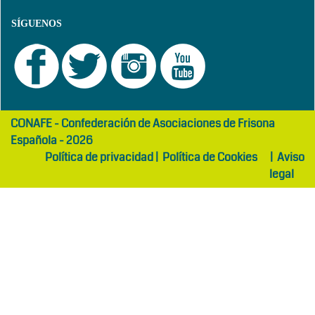
SÍGUENOS
girls
maltepe
CONAFE - Confederación de Asociaciones de Frisona
abaya
otel
Española - 2026
Política de privacidad
|
Política de Cookies
|
Aviso
legal