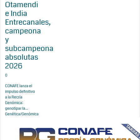
Otamendi
e India
Entrecanales,
campeona
y
subcampeona
absolutas
2026
0
CONAFE lanza el
impulso definitivo
a la Recría
Genómica:
genotipar la...
Genética/Genómica