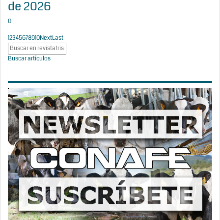
de 2026
0
1
2
3
4
5
6
7
8
9
10
Next
Last
Buscar artículos