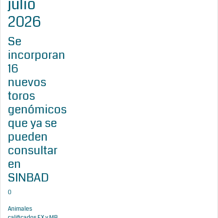
julio
2026
Se
incorporan
16
nuevos
toros
genómicos
que ya se
pueden
consultar
en
SINBAD
0
Animales
calificados EX y MB