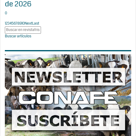
de 2026
0
1
2
3
4
5
6
7
8
9
10
Next
Last
Buscar artículos