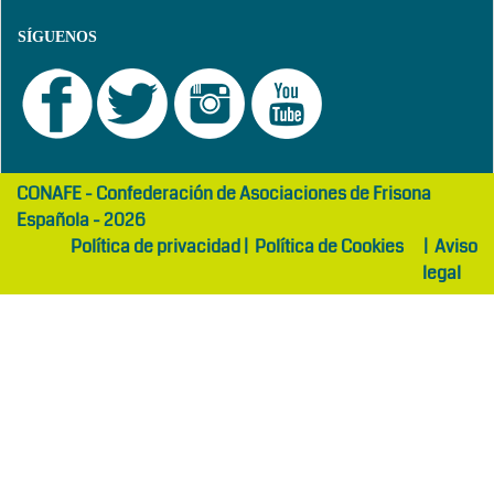
SÍGUENOS
girls
maltepe
CONAFE - Confederación de Asociaciones de Frisona
abaya
otel
Española - 2026
Política de privacidad
|
Política de Cookies
|
Aviso
legal