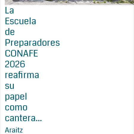
La
Escuela
de
Preparadores
CONAFE
2026
reafirma
su
papel
como
cantera...
Araitz