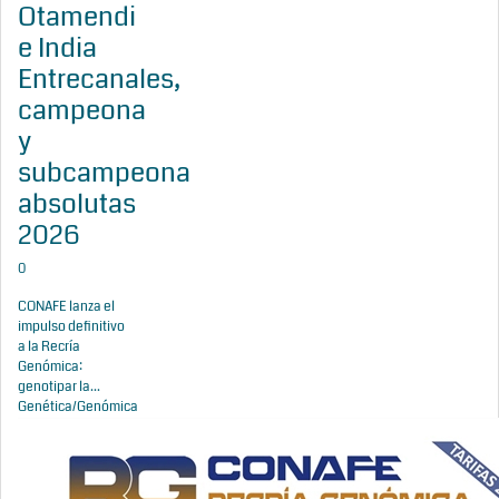
Otamendi
e India
Entrecanales,
campeona
y
subcampeona
absolutas
2026
0
CONAFE lanza el
impulso definitivo
a la Recría
Genómica:
genotipar la...
Genética/Genómica