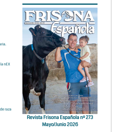
ria.
ría nEX
de raza
Revista Frisona Española nº 273
Mayo/Junio 2026