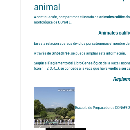
animal
A continuación, compartimos el listado de
animales calificado
morfológica de CONAFE
.
Animales calif
En esta relación aparece dividida por categorías el nombre del
A través de
SinbadFree
, se puede ampliar esta información.
Según el
Reglamento del Libro Genealógico
de la Raza Frisona
(con n = 2, 3, 4…), se concede a la vaca que haya vuelto a ser c
Reglame
Escuela de Preparadores CONAFE 20