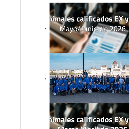
Animales calificados EX y
MB en mayo y junio de 2026
CONAFE participa en el XVI
Taller Mundial de
Calificadores de la raza
Frisona Holstein 2026