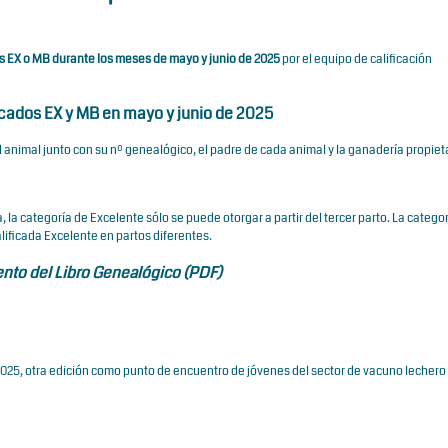
s EX o MB durante los meses de mayo y junio de 2025
por el
equipo de calificación
icados EX y MB en mayo y junio de 2025
 animal junto con su nº genealógico, el padre de cada animal y la ganadería propieta
, la categoría de Excelente sólo se puede otorgar a partir del tercer parto. La catego
alificada Excelente en partos diferentes.
nto del Libro Genealógico (PDF)
25, otra edición como punto de encuentro de jóvenes del sector de vacuno lechero 