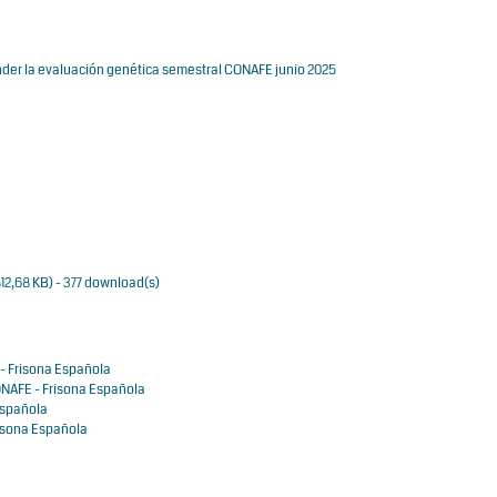
nder la evaluación genética semestral CONAFE junio 2025
12,68 KB
) - 377 download(s)
- Frisona Española
NAFE - Frisona Española
Española
isona Española