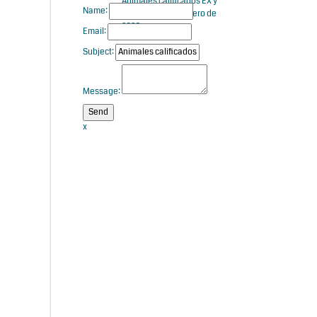
Animales calificados EX y
Name:
MB en enero y febrero de
2026
Email:
Subject:
Message:
x