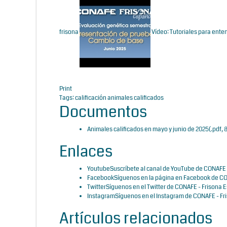
frisona
Vídeo: Tutoriales para ente
Print
Tags:
calificación
animales calificados
Documentos
Animales calificados en mayo y junio de 2025
(
.pdf,
8
Enlaces
Youtube
Suscríbete al canal de YouTube de CONAFE 
Facebook
Síguenos en la página en Facebook de CO
Twitter
Síguenos en el Twitter de CONAFE - Frisona 
Instagram
Síguenos en el Instagram de CONAFE - Fr
Artículos relacionados