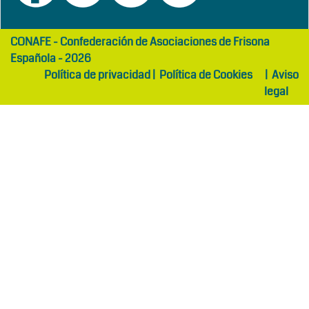
girls
maltepe
CONAFE - Confederación de Asociaciones de Frisona
abaya
otel
Española - 2026
Política de privacidad
|
Política de Cookies
|
Aviso
legal