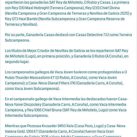
repartieron las ganaderías SAT Rey de Miñotelo, O Rubio y Casas. La primera
con Rey 1310 Maxl Holinight (Ternera Campeona), Rey 1239 Chief Divina
(Novilla Campeona y Gran Campeona de Terneras y Novillas de Galicia 2025) y
Rey 1273 Haxl Bambi (Novilla Subcampeona y Gran Campeona Reserva de
Terneras y Novillas).
Por su parte, Ganadería Casas destacó con Casas Detective 732 como Ternera
Subcampeona.
Los títulos de Mejor Criador de Novillas de Galicia se los repartieron SAT Rey
de Miñotelo (Lugo), en primera posición, y Ganadería O Rubio (A Coruña), en
segundo lugar.
Los campeonatos gallegos de Vaca Joven tuvieron como protagonistas a O
Rubio Thunder Mascastorm ET (O Rubio, A Coruña), como Vaca Joven
Campeona); y Casa-Nova DianaI Fitters 1716 (Ganadería Carro, A Coruña),
como Vaca Joven Subcampeona).
En el campeonato gallego de Vaca Intermedia las destacadas fueron Casa-
Nova Yaive Discjockey (Ganadería Carro, A Coruña), como Vaca Intermedia
Campeona, y Rey 1066 Chief Bruna (SAT Rey de Miñotelo, Lugo) como Vaca
Intermedia Subcampeona.
Mientras que Pozosaa Krusader 9450 Xela (Casa Pozo, Lugo) y Casa-Nova
Valana Gold. 1269 ET (Ganadería Carro, A Coruña) fueron Vaca Gran