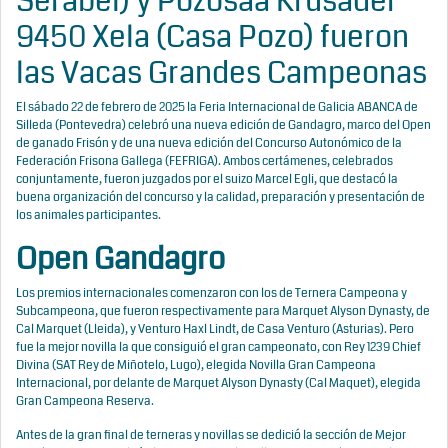
Serabel) y Pozosaa Krusader
9450 Xela (Casa Pozo) fueron
las Vacas Grandes Campeonas
El sábado 22 de febrero de 2025 la Feria Internacional de Galicia ABANCA de
Silleda (Pontevedra) celebró una nueva edición de Gandagro, marco del Open
de ganado Frisón y de una nueva edición del Concurso Autonómico de la
Federación Frisona Gallega (FEFRIGA). Ambos certámenes, celebrados
conjuntamente, fueron juzgados por el suizo Marcel Egli, que destacó la
buena organización del concurso y la calidad, preparación y presentación de
los animales participantes.
Open Gandagro
Los premios internacionales comenzaron con los de Ternera Campeona y
Subcampeona, que fueron respectivamente para Marquet Alyson Dynasty, de
Cal Marquet (Lleida), y Venturo Haxl Lindt, de Casa Venturo (Asturias). Pero
fue la mejor novilla la que consiguió el gran campeonato, con Rey 1239 Chief
Divina (SAT Rey de Miñotelo, Lugo), elegida Novilla Gran Campeona
Internacional, por delante de Marquet Alyson Dynasty (Cal Maquet), elegida
Gran Campeona Reserva.
Antes de la gran final de terneras y novillas se dedició la sección de Mejor