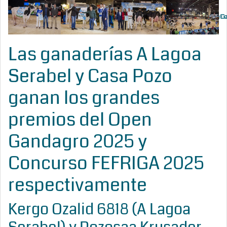
Vaca Gran Campeona Internacional Open Gandagro 2025
Vaca Gran Campeona de Galicia 2025
Mejor Criador Open G
Co
Las ganaderías A Lagoa
Serabel y Casa Pozo
ganan los grandes
premios del Open
Gandagro 2025 y
Concurso FEFRIGA 2025
respectivamente
Kergo Ozalid 6818 (A Lagoa