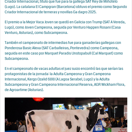
Criador Internacional, título que fue para la gallega SAT Rey de Miñotelo
(Lugo). La catalana El Campgran (Barcelona) obtuvo el premio como Segundo
Criador Internacional de terneras y novillas Ga dagro 2025.
El premio a la Mejor Vaca Joven se quedó en Galicia con Trump (SAT A Vereda,
Lugo), como Joven Campeona, seguida por Venturo Happen Rosani (Casa
Venturo, Asturias), como Subcampeona.
También el campeonato de intermedias fue para ganaderías gallegas con
Ponderosa Basic Alexa (SAT Carballeiras, Pontevedra) como Campeona,
seguida en este caso por Marquet Paradis Unstopabull (Cal Marquet) como
Subcampeona.
En el campeonato de vacas adultas el juez suizo encontró las que serían las
protagonistas de la jornada: la Adulta Campeona y Gran Campeona
Internacional, Kergo Ozalid 6818 (A Lagoa Serabel, Lugo) y la Adulta
Subcampeona y Gran Campeona Internacional Reserva, AGR Wickham Flora,
de Agroartime (Asturias).