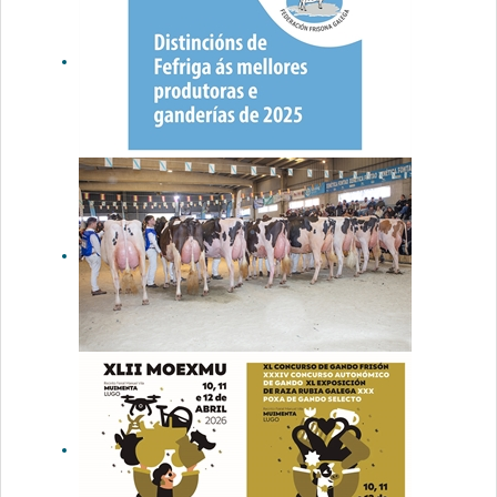
acuerdo de
colaboración
con FEFRIGA
para
impulsar la
vocación
ganadera
Distinciones
honoríficas
FEFRIGA
2026 a las
mejores
ganaderías
gallegas de
raza frisona
O_Rubio
King Doc
Barni (O
Rubio) y
JBToullec Mir
Roxo P (A
Vereda),