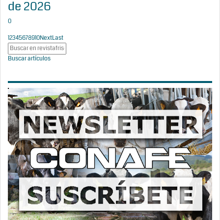
de 2026
0
1
2
3
4
5
6
7
8
9
10
Next
Last
Buscar artículos