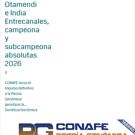
Otamendi
e India
Entrecanales,
campeona
y
subcampeona
absolutas
2026
0
CONAFE lanza el
impulso definitivo
a la Recría
Genómica:
genotipar la...
Genética/Genómica