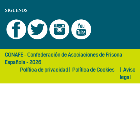
SÍGUENOS
girls
maltepe
CONAFE - Confederación de Asociaciones de Frisona
abaya
otel
Española - 2026
Política de privacidad
|
Política de Cookies
|
Aviso
legal