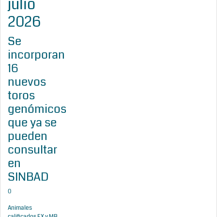
julio
2026
Se
incorporan
16
nuevos
toros
genómicos
que ya se
pueden
consultar
en
SINBAD
0
Animales
calificados EX y MB