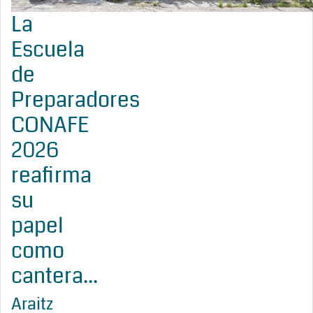
La
Escuela
de
Preparadores
CONAFE
2026
reafirma
su
papel
como
cantera...
Araitz