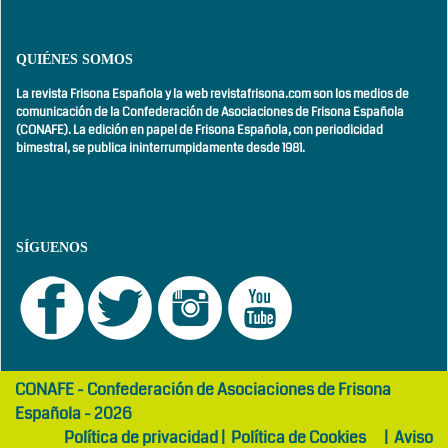
QUIÉNES SOMOS
La revista Frisona Española y la web revistafrisona.com son los medios de
comunicación de la Confederación de Asociaciones de Frisona Española
(CONAFE). La edición en papel de Frisona Española, con
periodicidad
bimestral,
se publica ininterrumpidamente desde 1981.
SÍGUENOS
girls
maltepe
CONAFE - Confederación de Asociaciones de Frisona
abaya
otel
Española - 2026
Política de privacidad
|
Política de Cookies
|
Aviso