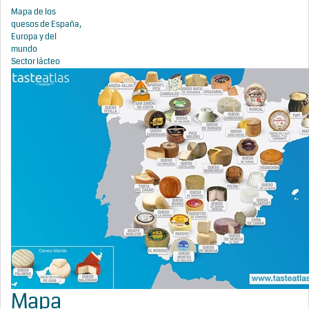
Mapa de los
quesos de España,
Europa y del
mundo
Sector lácteo
Mapa