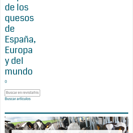
de los
quesos
de
España,
Europa
y del
mundo
0
Buscar artículos