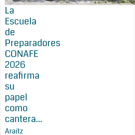
La
Escuela
de
Preparadores
CONAFE
2026
reafirma
su
papel
como
cantera...
Araitz