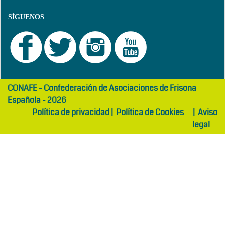
SÍGUENOS
girls
maltepe
CONAFE - Confederación de Asociaciones de Frisona
abaya
otel
Española - 2026
Política de privacidad
|
Política de Cookies
|
Aviso
legal