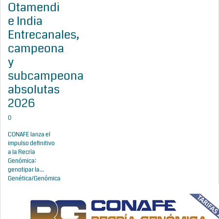
Otamendi
e India
Entrecanales,
campeona
y
subcampeona
absolutas
2026
0
CONAFE lanza el
impulso definitivo
a la Recría
Genómica:
genotipar la...
Genética/Genómica