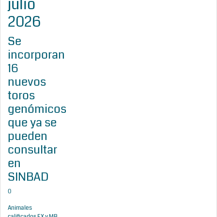
julio
2026
Se
incorporan
16
nuevos
toros
genómicos
que ya se
pueden
consultar
en
SINBAD
0
Animales
calificados EX y MB