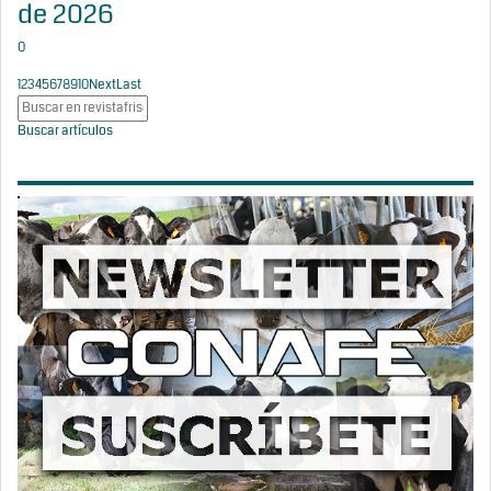
de 2026
0
1
2
3
4
5
6
7
8
9
10
Next
Last
Buscar artículos