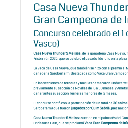
Casa Nueva Thunder 
Gran Campeona de I
Concurso celebrado el 1 d
Vasco)
Casa Nueva Thunder S Melissa
, de la ganadería Casa Nueva,
Frisón Irún 2025, que se celebró el pasado 1 de julio en la plaz
La vaca de Casa Nueva, que también se hizo con el premio al 
ganadería Saroberfarm, destacada como Vaca Gran Campeona
En las secciones de terneras y novillas destacaron Ondazarte
previamente su sección de Novillas de 18 a 30 meses, y Amet
ganar antes su sección Terneras menores de 12 meses.
El concurso contó con la participación de un total de
30 animal
Sarobefarm) que fueron
juzgados por
Quim Sabriá
, juez naci
Casa Nueva Thunder S Melissa
sucede en el palmarés del Con
Ondazarte Gain, que se proclamó
Vaca Gran Campeona de Irú