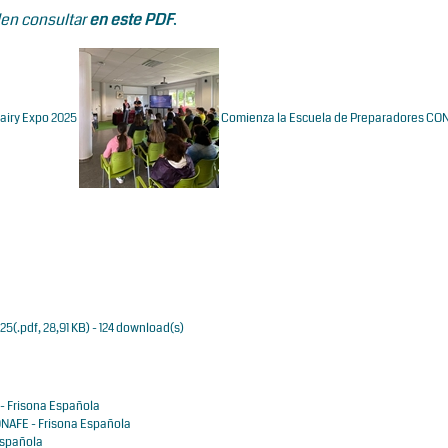
en consultar
en este PDF
.
Dairy Expo 2025
Comienza la Escuela de Preparadores CO
025
(
.pdf,
28,91 KB
) - 124 download(s)
- Frisona Española
NAFE - Frisona Española
Española