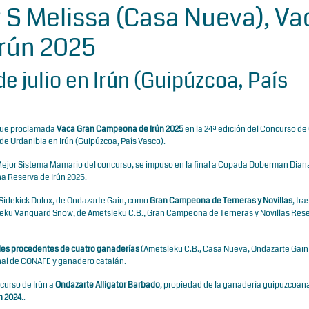
S Melissa (Casa Nueva), Va
rún 2025
e julio en Irún (Guipúzcoa, País
 fue proclamada
Vaca Gran Campeona de Irún 2025
en la 24ª edición del Concurso d
a de Urdanibia en Irún (Guipúzcoa, País Vasco).
Mejor Sistema Mamario del concurso, se impuso en la final a Copada Doberman Diana
 Reserva de Irún 2025.
 Sidekick Dolox, de Ondazarte Gain, como
Gran Campeona de Terneras y Novillas
, tr
sleku Vanguard Snow, de Ametsleku C.B., Gran Campeona de Terneras y Novillas Rese
es procedentes de cuatro ganaderías
(Ametsleku C.B., Casa Nueva, Ondazarte Gain
onal de CONAFE y ganadero catalán.
curso de Irún a
Ondazarte Alligator Barbado
, propiedad de la ganadería guipuzcoan
n 2024
..