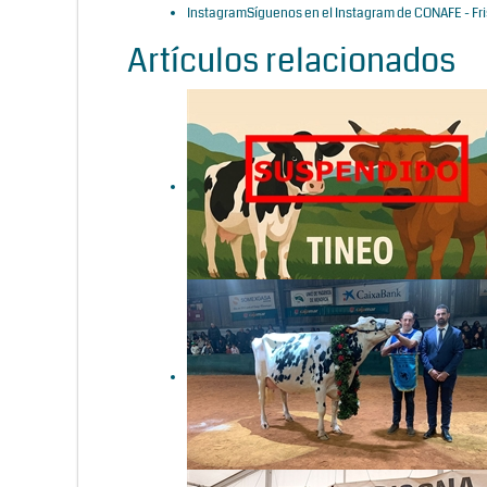
Instagram
Síguenos en el Instagram de CONAFE - Fr
Artículos relacionados
Se suspende el Concurso de
Ganado de Tineo 2026 por
las medidas frente a la
Dermatosis Nodular
Contagiosa
Binillubet Doberman