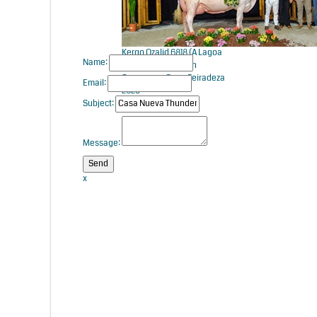
Kergo Ozalid 6818 (A Lagoa
Name:
Serabel), Vaca Gran
Campeona Open Feiradeza
Email:
2025
Subject:
Message:
x