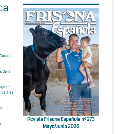
ca
e Ganado
, de la
as ganar
rva, tras
 y
Revista Frisona Española nº 273
a
Mayo/Junio 2026