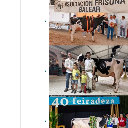
Princesa (Binillobet), Vaca
Gran Campeona de Menorca
2026
41º Concurso Morfológico de
Ganado Vacuno de Raza
Frisona de Mallorca 2026
Venturo Delt Lambda
Margarita (Ganadería
Venturo), Vaca Gran
Campeona de Tineo 2025