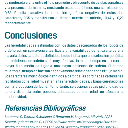
de moderada a alta entre el flujo promedio y el recuento de células somáticas
y la presencia de mamitis, mostrando estos dos últimos una correlación de
0,63. Resulta llamativa la correlación genética negativa de estos dos
caracteres, RCS y mamitis con el tiempo muerto de ordeño, -0,44 y -0,22
respectivamente.
Conclusiones
Las heredabilidades estimadas con los datos descargados de los robots de
ordeño son en su mayoría altas. Existe una variabilidad genética alta para la
mayoría de los caracteres definidos, lo que indica que una selección genética
para eficiencia de ordeño sería muy efectiva. Un menor tiempo en box con un
mayor flujo medio da lugar a una mayor eficiencia de ordeño. El tiempo
muerto y el tiempo en box son negativamente relacionados con el flujo medio.
Los caracteres morfológicos definidos a partir de las cordinadas cartesianas
facilitadas por el robot muestran altas heredabilidades, y bajas correlaciones
con la producción de leche. Por lo tanto, seleccionar vacas profundidad de
ubre y distancia entre pezones adecuadas para el robot no afectara la
productividad.
Referencias Bibliográficas
Lourenco D, Tsuruta S, Masuda Y, Bermann M, Legarra A, Misztal I. 2022.
Recent updates in the BLUPF90 software suite. In: Proceedings of the 12th
World Congress on Genetics Applied to Livestock Production; 2022 July 3-8;