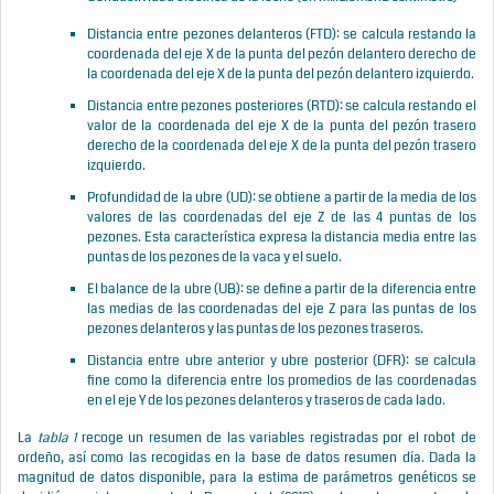
Distancia entre pezones delanteros (FTD): se calcula restando la
coordenada del eje X de la punta del pezón delantero derecho de
la coordenada del eje X de la punta del pezón delantero izquierdo.
Distancia entre pezones posteriores (RTD): se calcula restando el
valor de la coordenada del eje X de la punta del pezón trasero
derecho de la coordenada del eje X de la punta del pezón trasero
izquierdo.
Profundidad de la ubre (UD): se obtiene a partir de la media de los
valores de las coordenadas del eje Z de las 4 puntas de los
pezones. Esta característica expresa la distancia media entre las
puntas de los pezones de la vaca y el suelo.
El balance de la ubre (UB): se define a partir de la diferencia entre
las medias de las coordenadas del eje Z para las puntas de los
pezones delanteros y las puntas de los pezones traseros.
Distancia entre ubre anterior y ubre posterior (DFR): se calcula
fine como la diferencia entre los promedios de las coordenadas
en el eje Y de los pezones delanteros y traseros de cada lado.
La
tabla 1
recoge un resumen de las variables registradas por el robot de
ordeño, así como las recogidas en la base de datos resumen día. Dada la
magnitud de datos disponible, para la estima de parámetros genéticos se