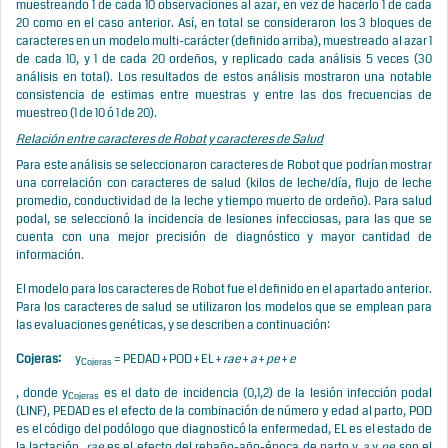
muestreando 1 de cada 10 observaciones al azar, en vez de hacerlo 1 de cada
20 como en el caso anterior. Así, en total se consideraron los 3 bloques de
caracteres en un modelo multi-carácter (definido arriba), muestreado al azar 1
de cada 10, y 1 de cada 20 ordeños, y replicado cada análisis 5 veces (30
análisis en total). Los resultados de estos análisis mostraron una notable
consistencia de estimas entre muestras y entre las dos frecuencias de
muestreo (1 de 10 ó 1 de 20).
Relación entre caracteres de Robot y caracteres de Salud
Para este análisis se seleccionaron caracteres de Robot que podrían mostrar
una correlación con caracteres de salud (kilos de leche/día, flujo de leche
promedio, conductividad de la leche y tiempo muerto de ordeño). Para salud
podal, se seleccionó la incidencia de lesiones infecciosas, para las que se
cuenta con una mejor precisión de diagnóstico y mayor cantidad de
información.
El modelo para los caracteres de Robot fue el definido en el apartado anterior.
Para los caracteres de salud se utilizaron los modelos que se emplean para
las evaluaciones genéticas, y se describen a continuación:
Cojeras:
y
= PEDAD + POD + EL +
rae
+
a
+
pe
+
e
Cojeras
, donde y
es el dato de incidencia (0,1,2) de la lesión infección podal
Cojeras
(LINF), PEDAD es el efecto de la combinación de número y edad al parto, POD
es el código del podólogo que diagnosticó la enfermedad, EL es el estado de
la lactación,
rae
es el efecto del rebaño-año-época de parto y
a
y
pe
son el