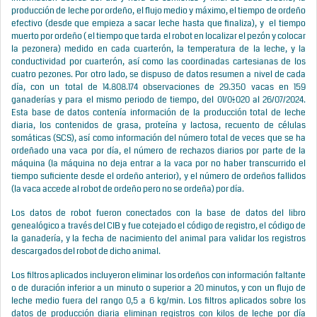
producción de leche por ordeño, el flujo medio y máximo, el tiempo de ordeño
efectivo (desde que empieza a sacar leche hasta que finaliza), y el tiempo
muerto por ordeño ( el tiempo que tarda el robot en localizar el pezón y colocar
la pezonera) medido en cada cuarterón, la temperatura de la leche, y la
conductividad por cuarterón, así como las coordinadas cartesianas de los
cuatro pezones. Por otro lado, se dispuso de datos resumen a nivel de cada
día, con un total de 14.808.174 observaciones de 29.350 vacas en 159
ganaderías y para el mismo periodo de tiempo, del 01/01/2020 al 26/07/2024.
Esta base de datos contenía información de la producción total de leche
diaria, los contenidos de grasa, proteína y lactosa, recuento de células
somáticas (SCS), así como información del número total de veces que se ha
ordeñado una vaca por día, el número de rechazos diarios por parte de la
máquina (la máquina no deja entrar a la vaca por no haber transcurrido el
tiempo suficiente desde el ordeño anterior), y el número de ordeños fallidos
(la vaca accede al robot de ordeño pero no se ordeña) por día.
Los datos de robot fueron conectados con la base de datos del libro
genealógico a través del CIB y fue cotejado el código de registro, el código de
la ganadería, y la fecha de nacimiento del animal para validar los registros
descargados del robot de dicho animal.
Los filtros aplicados incluyeron eliminar los ordeños con información faltante
o de duración inferior a un minuto o superior a 20 minutos, y con un flujo de
leche medio fuera del rango 0,5 a 6 kg/min. Los filtros aplicados sobre los
datos de producción diaria eliminan registros con kilos de leche por día