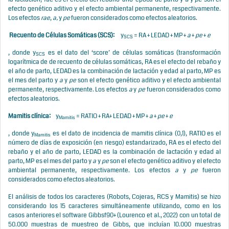
efecto genético aditivo y el efecto ambiental permanente, respectivamente.
Los efectos
rae
,
a,
y
pe
fueron considerados como efectos aleatorios.
Recuento de Células Somáticas (SCS):
y
= RA + LEDAD + MP +
a
+
pe
+
e
SCS
, donde y
es el dato del ‘score’ de células somáticas (transformación
SCS
logarítmica de de recuento de células somáticas, RA es el efecto del rebaño y
el año de parto, LEDAD es la combinación de lactación y edad al parto, MP es
el mes del parto y
a
y
pe
son el efecto genético aditivo y el efecto ambiental
permanente, respectivamente. Los efectos
a
y
pe
fueron considerados como
efectos aleatorios.
Mamitis clínica:
y
= RATIO + RA+ LEDAD + MP +
a
+
pe
+
e
Mamitis
, donde y
es el dato de incidencia de mamitis clínica (0,1), RATIO es el
Mamitis
número de días de exposición (en riesgo) estandarizado, RA es el efecto del
rebaño y el año de parto, LEDAD es la combinación de lactación y edad al
parto, MP es el mes del parto y
a
y
pe
son el efecto genético aditivo y el efecto
ambiental permanente, respectivamente. Los efectos
a
y
pe
fueron
considerados como efectos aleatorios.
El análisis de todos los caracteres (Robots, Cojeras, RCS y Mamitis) se hizo
considerando los 15 caracteres simultáneamente utilizando, como en los
casos anteriores el software Gibbsf90+ (Lourenco et al., 2022) con un total de
50.000 muestras de muestreo de Gibbs, que incluían 10.000 muestras