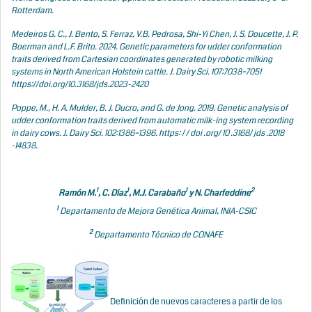
Rotterdam.
Medeiros G. C., J. Bento, S. Ferraz, V.B. Pedrosa, Shi-Yi Chen, J. S. Doucette, J. P.
Boerman and L.F. Brito. 2024. Genetic parameters for udder conformation
traits derived from Cartesian coordinates generated by robotic milking
systems in North American Holstein cattle. J. Dairy Sci. 107:7038–7051
https://doi.org/10.3168/jds.2023-2420
Poppe, M., H. A. Mulder, B. J. Ducro, and G. de Jong. 2019. Genetic analysis of
udder conformation traits derived from automatic milk-ing system recording
in dairy cows. J. Dairy Sci. 102:1386–1396. https: / / doi .org/ 10 .3168/ jds .2018
-14838.
1
1
1
2
Ramón M.
, C. Díaz
, M.J. Carabaño
y N. Charfeddine
1
Departamento de Mejora Genética Animal, INIA-CSIC
2
Departamento Técnico de CONAFE
Definición de nuevos caracteres a partir de los