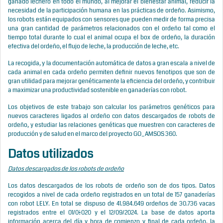
ganado lechero en todo el mundo, al mejorar el bienestar animal, reducir la
necesidad de la participación humana en las prácticas de ordeño. Asimismo,
los robots están equipados con sensores que pueden medir de forma precisa
una gran cantidad de parámetros relacionados con el ordeño tal como el
tiempo total durante lo cual el animal ocupa el box de ordeño, la duración
efectiva del ordeño, el flujo de leche, la producción de leche, etc.
La recogida, y la documentación automática de datos a gran escala a nivel de
cada animal en cada ordeño permiten definir nuevos fenotipos que son de
gran utilidad para mejorar genéticamente la eficiencia del ordeño, y contribuir
a maximizar una productividad sostenible en ganaderías con robot.
Los objetivos de este trabajo son calcular los parámetros genéticos para
nuevos caracteres ligados al ordeño con datos descargados de robots de
ordeño, y estudiar las relaciones genéticas que muestren con caracteres de
producción y de salud en el marco del proyecto GO_AMSOS 360.
Datos utilizados
Datos descargados de los robots de ordeño
Los datos descargados de los robots de ordeño son de dos tipos. Datos
recogidos a nivel de cada ordeño registrados en un total de 157 ganaderías
con robot LELY. En total se dispuso de 41.984.649 ordeños de 30.736 vacas
registrados entre el 01/01/2020 y el 12/09/2024. La base de datos aporta
información acerca del día y hora de comienzo y final de cada ordeño, la