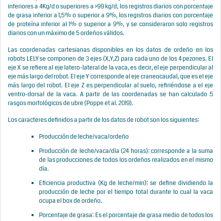
inferiores a 4Kg/d o superiores a >99 kg/d, los registros diarios con porcentaje
de grasa inferior a 1,5% o superior a 9%, los registros diarios con porcentaje
de proteína inferior al 1% o superior a 9%, y se consideraron solo registros
diarios con un máximo de 5 ordeños válidos.
Las coordenadas cartesianas disponibles en los datos de ordeño en los
robots LELY se componen de 3 ejes (X,Y,Z) para cada uno de los 4 pezones. El
eje X se refiere al eje latero-lateral de la vaca, es decir, el eje perpendicular al
eje más largo del robot. El eje Y corresponde al eje craneocaudal, que es el eje
más largo del robot. El eje Z es perpendicular al suelo, refiriéndose a el eje
ventro-dorsal de la vaca. A partir de las coordenadas se han calculado 5
rasgos morfológicos de ubre (Poppe et al. 2019).
Los caracteres definidos a partir de los datos de robot son los siguientes:
Producción de leche/vaca/ordeño
Producción de leche/vaca/día (24 horas): corresponde a la suma
de las producciones de todos los ordeños realizados en el mismo
día.
Eficiencia productiva (Kg de leche/min): se define dividiendo la
producción de leche por el tiempo total durante lo cual la vaca
ocupa el box de ordeño.
Porcentaje de grasa: Es el porcentaje de grasa medio de todos los