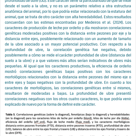
profundidad de ubre (UD). Este carácter tiene la particularidad de que se mide
desde el suelo a la ubre, y no es un parámetro relativo a otra estructura
anatómica del animal, por lo que podría estar relacionado con la estatura del
animal, que se trata de otro carácter con alta heredabilidad. Estos resultados
concuerdan con las estimas encontradas por Medeiros et al. (2024). Los
caracteres de producción de leche por ordeño y día mostraron correlaciones
genéticas moderadas positivas con la distancia entre pezones por eje y la
distancia entre ejes, posiblemente relacionado con un aumento de tamaño
de la ubre asociado a un mayor potencial productivo. Con respecto a la
profundidad de ubre, la correlación genética fue negativa, debido
posiblemente a cómo se mide el carácter profundidad de ubre (distancia del
suelo a la ubre) y a que valores más altos serían indicativos de ubres más
pequeñas. Al igual que los caracteres productivos, la eficiencia de ordeño
mostró correlaciones genéticas bajas positivas con los caracteres
morfológicos relacionados con la distancia entre pezones del mismo eje o
entre ejes y bajas negativas con la profundidad de ubre. En cuanto a los
caracteres de morfológicos, las correlaciones genéticas entre sí mismos,
resultaron de moderadas a bajas. La profundidad de ubre presentó
correlaciones negativas con los otros cuatro caracteres, lo que podría venir
explicado de nuevo por la forma de definir este carácter.