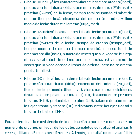
Bloque 01
: incluyó los caracteres kilos de leche por ordeño (klord),
producción total diaria (kldia), porcentajes de grasa (%Grasa) y
proteína (%Prot) de la leche, tiempo total ocupando el robot de
ordeño (tiempo_box), eficiencia del ordeño (eff_ord) , y flujo
medio de leche durante el ordeño (flujo_med)
Bloque 02
: incluyó los caracteres kilos de leche por ordeño (klord),
producción total diaria (kldia), porcentajes de grasa (%Grasa) y
proteína (%Prot) de la leche, tiempo de ordeño (tiempo_ord),
tiempo muerto de ordeño (tiempo_muerto), número total de
ordeños por día (nord), número de veces que a la vaca se le niega
el acceso al robot de ordeño por día (nrechazos) y número de
veces que la vaca accede al robot de ordeño, pero no se ordeña
por día (nfallos).
Bloque 03
: incluyó los caracteres kilos de leche por ordeño (klord),
producción total diaria (kldia), eficiencia del ordeño (eff_ord),
flujo de leche promedio (flujo_avg), y los caracteres morfológicos
distancia entre pezones frontales (FTD), distancia entre pezones
traseros (RTD), profundidad de ubre (UD), balance de ubre entre
los ejes frontal y trasero (UB) y distancia entre los ejes frontal y
trasero de la ubre (DFR).
Para determinar la consistencia de la estimación a partir de muestras de un
número de ordeños en lugar de los datos completos se replicó el análisis 5
veces, utilizando 5 muestras diferentes. Además, se realizó un nuevo análisis