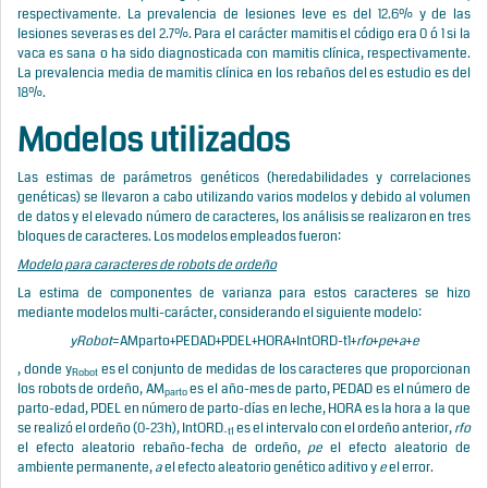
respectivamente. La prevalencia de lesiones leve es del 12.6% y de las
lesiones severas es del 2.7%. Para el carácter mamitis el código era 0 ó 1 si la
vaca es sana o ha sido diagnosticada con mamitis clínica, respectivamente.
La prevalencia media de mamitis clínica en los rebaños del es estudio es del
18%.
Modelos utilizados
Las estimas de parámetros genéticos (heredabilidades y correlaciones
genéticas) se llevaron a cabo utilizando varios modelos y debido al volumen
de datos y el elevado número de caracteres, los análisis se realizaron en tres
bloques de caracteres. Los modelos empleados fueron:
Modelo para caracteres de robots de ordeño
La estima de componentes de varianza para estos caracteres se hizo
mediante modelos multi-carácter, considerando el siguiente modelo:
y
Robot
=
AM
parto
+PEDAD+PDEL+HORA+
IntORD
-t1
+
rfo
+
pe
+
a
+
e
, donde y
es el conjunto de medidas de los caracteres que proporcionan
Robot
los robots de ordeño, AM
es el año-mes de parto, PEDAD es el número de
parto
parto-edad, PDEL en número de parto-días en leche, HORA es la hora a la que
se realizó el ordeño (0-23h), IntORD
es el intervalo con el ordeño anterior,
rfo
-t1
el efecto aleatorio rebaño-fecha de ordeño,
pe
el efecto aleatorio de
ambiente permanente,
a
el efecto aleatorio genético aditivo y
e
el error.