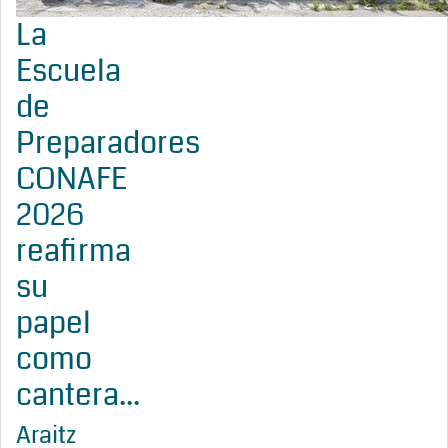
La
Escuela
de
Preparadores
CONAFE
2026
reafirma
su
papel
como
cantera...
Araitz