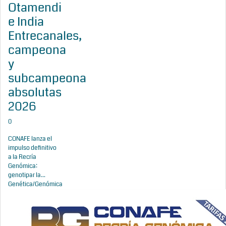
Otamendi
e India
Entrecanales,
campeona
y
subcampeona
absolutas
2026
0
CONAFE lanza el
impulso definitivo
a la Recría
Genómica:
genotipar la...
Genética/Genómica