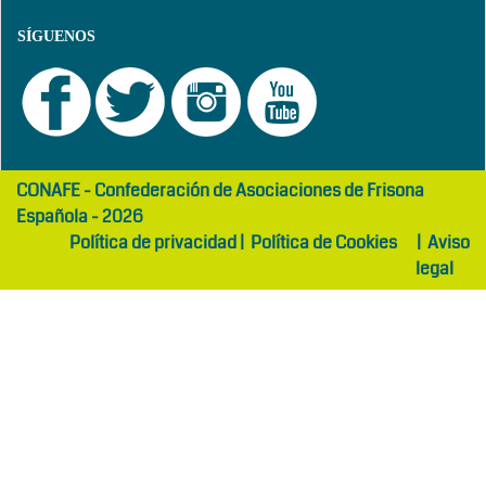
SÍGUENOS
girls
maltepe
CONAFE - Confederación de Asociaciones de Frisona
abaya
otel
Española - 2026
Política de privacidad
|
Política de Cookies
|
Aviso
legal