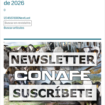
de 2026
0
1
2
3
4
5
6
7
8
9
10
Next
Last
Buscar artículos