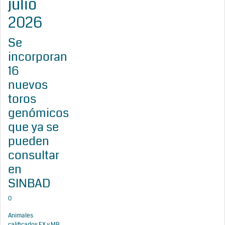
julio
2026
Se
incorporan
16
nuevos
toros
genómicos
que ya se
pueden
consultar
en
SINBAD
0
Animales
calificados EX y MB