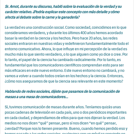
Sr. Arnot, durante su discurso, habló sobre la evaluación de la verdad y su
carácter relativo. ¿Podría explicar este concepto con más detalle y cómo
afecta al debate sobre la carne y la ganadería?
La verdad es una construcción social. Como sociedad, coincidimos en lo que
consideramos verdadero, y durante los últimos 400 años hemos acordado
basar la verdad en la ciencia y los hechos. Pero hace 20 años, las redes
sociales entraron en nuestras vidas y redefinieron fundamentalmente todo el
entorno comunicativo. Ahora, lo que influye en mi percepción de la verdad es
mucho más lo que siento verdadero, o lo que alguien como yo dice o cree. Por
lo tanto, el papel de la ciencia ha cambiado radicalmente. Por lo tanto, es
fundamental que los comunicadores científicos comprendan esto para ser
más eficaces en este nuevo entorno. Este nuevo entorno no cambiará, y no
vamos a volver a cuando todos creían en los hechos y la ciencia. Entonces,
¿cómo nos aseguramos de que la ciencia sea relevante en este momento?
Hablando de redes sociales, dijiste que pasamos de la comunicación de
masas a una masa de comunicadores…
Sí, tuvimos comunicación de masas durante años. Teníamos quizás unas
pocas cadenas de televisión en cada país, uno o dos periódicos importantes
en cada ciudad, y dependíamos de ellos para que nos dijeran la verdad. Los
medios no nos dicen “qué” pensar, pero sí nos dicen “en qué” pensar,
¿verdad? Porque nos lo tienen presente. Bueno, cuando hemos perdido eso y