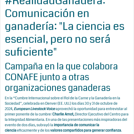
#RealidadGanadera:
Comunicación en
ganadería: "La ciencia es
esencial, pero no será
suficiente"
Campaña en la que colabora
CONAFE junto a otras
organizaciones ganaderas
En la “
Cumbre Internacional sobre el Rol de la Carne y la Ganadería en la
Sociedad
”, celebrada en Denver (EE. UU.) los días
30 y 31 de octubre de
2024
,
European Livestock Voice
aprovechó la oportunidad para entrevistar al
primer ponente de la cumbre:
Charlie Arnot,
Director Ejecutivo del
Centro para
la Integridad Alimentaria.
En una de las presentaciones más inspiradoras del
evento de dos días, subrayó la
importancia de comunicar la
ciencia
eficazmente y de los
valores compartidos para generar confianza
.