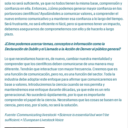
sola no será suficiente, ya que no todos tienen la misma base, comprensión y
confianza en ella. Entonces, ¿cómo podemos generar mayor confianza en los
portavoces científicos? Ayudándoles a comunicar valores, a comprender el
nuevo entorno comunicativo y a mantener esa confianza a lo largo del tiempo.
Será frustrante, no será eficiente ni fácil, pero si queremos tener un impacto,
debemos asegurarnos de comprometernos con ello y de hacerlo a largo
plazo.
¿Cómo podemos acercar temas, conceptos e información como la
Declaración de Dublín y el Llamado a la Acción de Denver al público general?
Lo que necesitamos hacer es, de nuevo, cambiar nuestra mentalidad y
comprender que los científicos deben comunicarse de una manera muy
diferente. Tendrán que interactuar con mayor frecuencia. Creemos que es
una función de comunicación, pero no, es una función del sector. Toda la
industria debe adoptar este enfoque para afirmar que comunicaremos en
base a valores. Introduciremos la ciencia cuando se nos permita y
mantendremos ese enfoque durante décadas, ya que este es un reto
generacional. No sucederá rápidamente, por lo que es importante
comprender el papel de la ciencia. Necesitamos que las cosas se basen en la
ciencia, pero eso, por sí solo, no será la solución.
Fuente:
Communicating livestock: «Science is essential but won’t be
sufficient.» | European Livestock Voice