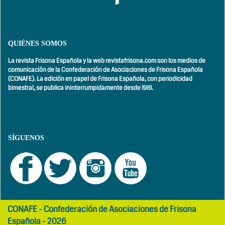
QUIÉNES SOMOS
La revista Frisona Española y la web revistafrisona.com son los medios de
comunicación de la Confederación de Asociaciones de Frisona Española
(CONAFE). La edición en papel de Frisona Española, con
periodicidad
bimestral,
se publica ininterrumpidamente desde 1981.
SÍGUENOS
girls
maltepe
CONAFE - Confederación de Asociaciones de Frisona
abaya
otel
Española - 2026