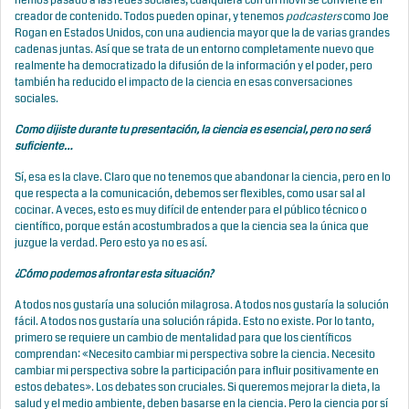
hemos pasado a las redes sociales, cualquiera con un móvil se convierte en
creador de contenido. Todos pueden opinar, y tenemos
podcasters
como Joe
Rogan en Estados Unidos, con una audiencia mayor que la de varias grandes
cadenas juntas. Así que se trata de un entorno completamente nuevo que
realmente ha democratizado la difusión de la información y el poder, pero
también ha reducido el impacto de la ciencia en esas conversaciones
sociales.
Como dijiste durante tu presentación, la ciencia es esencial, pero no será
suficiente…
Sí, esa es la clave. Claro que no tenemos que abandonar la ciencia, pero en lo
que respecta a la comunicación, debemos ser flexibles, como usar sal al
cocinar. A veces, esto es muy difícil de entender para el público técnico o
científico, porque están acostumbrados a que la ciencia sea la única que
juzgue la verdad. Pero esto ya no es así.
¿Cómo podemos afrontar esta situación?
A todos nos gustaría una solución milagrosa. A todos nos gustaría la solución
fácil. A todos nos gustaría una solución rápida. Esto no existe. Por lo tanto,
primero se requiere un cambio de mentalidad para que los científicos
comprendan: «Necesito cambiar mi perspectiva sobre la ciencia. Necesito
cambiar mi perspectiva sobre la participación para influir positivamente en
estos debates». Los debates son cruciales. Si queremos mejorar la dieta, la
salud y el medio ambiente, deben basarse en la ciencia. Pero la ciencia por sí