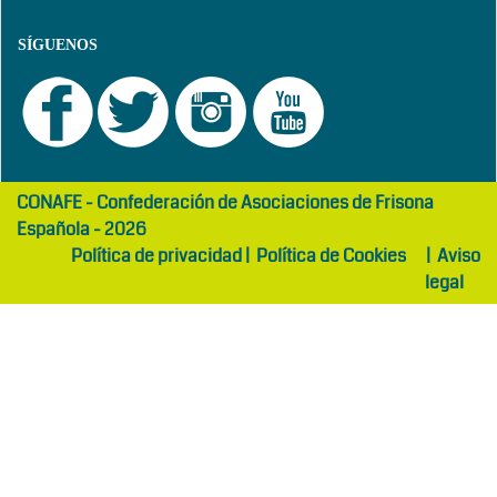
SÍGUENOS
girls
maltepe
CONAFE - Confederación de Asociaciones de Frisona
abaya
otel
Española - 2026
Política de privacidad
|
Política de Cookies
|
Aviso
legal