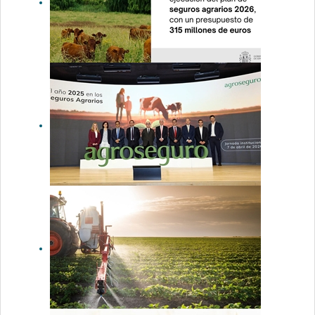
Luz verde al
convenio
para el plan
de seguros
agrarios
2026, con un
presupuesto
de 315
millones de
euros
Agroseguro
presenta al
sector la
evolución de
los seguros
agrarios
durante el
ejercicio
2025