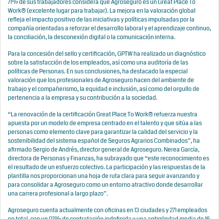
71% de sus trabajadores considera que Agroseguro es un Great Place To
Work® (excelente lugar para trabajar). La mejora en la valoración global
refleja el impacto positivo de las iniciativas y políticas impulsadas por la
compañía orientadas a reforzar el desarrollo laboral y el aprendizaje continuo,
la conciliación, la desconexión digital o la comunicación interna.
Para la concesión del sello y certificación, GPTW ha realizado un diagnóstico
sobre la satisfacción de los empleados, así como una auditoría de las
políticas de Personas. En sus conclusiones, ha destacado la especial
valoración que los profesionales de Agroseguro hacen del ambiente de
trabajo y el compañerismo, la equidad e inclusión, así como del orgullo de
pertenencia a la empresa y su contribución a la sociedad.
“La renovación de la certificación Great Place To Work® refuerza nuestra
apuesta por un modelo de empresa centrado en el talento y que sitúa a las
personas como elemento clave para garantizar la calidad del servicio y la
sostenibilidad del sistema español de Seguros Agrarios Combinados”, ha
afirmado Sergio de Andrés, director general de Agroseguro. Nerea García,
directora de Personas y Finanzas, ha subrayado que “este reconocimiento es
el resultado de un esfuerzo colectivo. La participación y las respuestas de la
plantilla nos proporcionan una hoja de ruta clara para seguir avanzando y
para consolidar a Agroseguro como un entorno atractivo donde desarrollar
una carrera profesional a largo plazo”.
Agroseguro cuenta actualmente con oficinas en 13 ciudades y 271 empleados