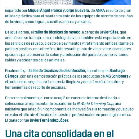
impartido por
Miguel Ángel Franco y Jorge Guevara
, de
ANKA
, resultó de gran
utilidad práctica para el mantenimiento de los
equipos de recorte de pezuñas
de bovinos, como legras, cuchillas, discos y alicates.
De igual forma, el
taller de técnicas de rayado
, a cargo de
Javier Sáez
, que
además de su trabajo como podólogo bovino también está especializado en
los servicios de rayado, picado de pavimentos y tratamiento antideslizante de
patios y pasillos, nos ofreció su interesante punto de vista sobre las mejores
opciones para preservar la salud y producción del ganado bovino evitando
caídas y accidentes de los animales.
Finalmente, el
taller de técnicas de desinfección
, impartido por
Santiago
Cárrega
, con una demostración práctica de los productos de
MS Schippers
y
el protocolo a seguir para la correcta limpieza y desinfección de potros y
herramientas de recorte de pezuñas.
Como complemento, el curso acogió un concurso interno destinado a
seleccionar al representante español en la
III
World Trimming Cup
, una
iniciativa que añadió un componente de motivación a la formación y que puso
en valor el alto nivel técnico de nuestros profesionales en podología bovina.
El ganador fue
Javier Fernández López
.
Una cita consolidada en el