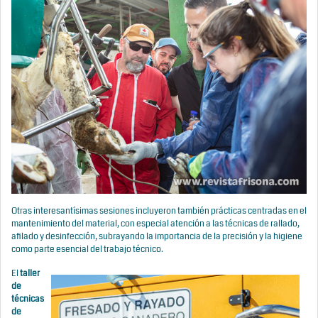
Otras interesantísimas sesiones incluyeron también prácticas centradas en el
mantenimiento del material, con especial atención a las técnicas de rallado,
afilado y desinfección, subrayando la importancia de la precisión y la higiene
como parte esencial del trabajo técnico.
El
taller
de
técnicas
de