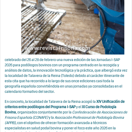
celebrado del 26 al 28 de febrero una nueva edición de las Jornadas I-SAP
2026 para podólogos bovinos con un programa centrado en la recogida y
análisis de datos, la innovación tecnológica y la práctica, que albergó esta vez
la localidad de Talavera de la Reina (Toledo) debido al carácter itinerante de
esta cita que ha recorrido a lo largo de sus once ediciones casi toda la
geografía española convirtiéndola en unas jornadas ya consolidadas en el
calendario formativo del sector.
En concreto, la localidad de Talavera de la Reina acogió la
XIV Unificación de
criterios entre podólogos del Programa I-SAP
y el
XI Curso de Podología
Bovina
, organizados conjuntamente por la
Confederación de Asociaciones de
Frisona Española (CONAFE)
y la
Asociación Profesional de Podología Bovina
(APPB)
, con el objetivo de ofrecer formación avanzada a técnicos
especialistas en salud podal bovina y poner el foco este año 2026 en la