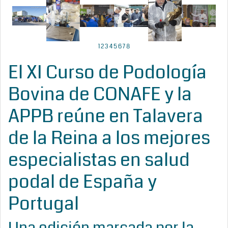
1
2
3
4
5
6
7
8
El XI Curso de Podología
Bovina de CONAFE y la
APPB reúne en Talavera
de la Reina a los mejores
especialistas en salud
podal de España y
Portugal