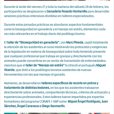
Durante la tarde del viernes 27 y toda la mañana del sábado 28 de febrero, los
participantes se desplazaron a
Ganadería Rosado Hontanilla
para desarrollar
sesiones prácticas intensivas divididas en talleres especializados.
Durante estas jornadas prácticas se abordaron aspectos fundamentales
como la bioseguridad en ganadería y el manejo sin estrés, elementos cada
vez más relevantes en el trabajo diario del podólogo bovino.
El
taller de
“Bioseguridad en ganadería”
, con
Marc Pineda
, captó totalmente
la atención de los asistentes al curso mostrando los protocolos y exigencias
de la legislación en materia de bioseguridad sobre todo teniendo presente
que cualquier profesional que trabaja en granjas y directamente con los
animales puede convertirse en un vector de transmisión de enfermedades;
mientras que el
taller de “Manejo sin estrés”
lo ofreció el portugués
Miguel
Vicente
, que dotó a los podólogos bovinos asistentes de nuevas
herramientas con las que manejar el ganado.
Asimismo, se desarrollaron
talleres específicos de recorte en potros y
tratamiento de distintas lesiones
, en los que los asistentes trabajaron
directamente sobre animales, compartiendo técnicas, criterios de actuación y
experiencias profesionales. Estos talleres fueron impartidos por expertos
formadores del programa CONAFE I-SAP como
Miguel Ángel Rodríguez, Juan
Sánchez, Ángel Caravaca o Diego Sanmartín
.