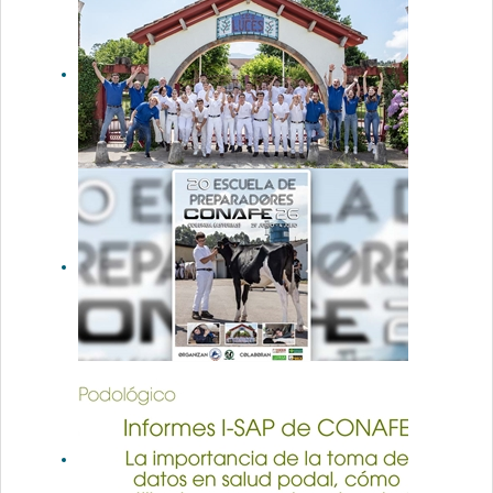
Escuela de
Preparadores
CONAFE 2026
La Escuela
de
Preparadores
CONAFE 2026
reafirma su
papel como
cantera del
futuro del
vacuno
frisón
Ya está
disponible el
Programa de
la Escuela de
Preparadores
CONAFE 2026