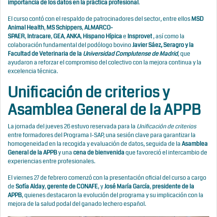
importancia de los datos en la práctica profesional
.
El curso contó con el respaldo de patrocinadores del sector, entre ellos
MSD
Animal Health
,
MS Schippers
,
ALMARCO-
SPAER
,
Intracare
,
GEA
,
ANKA
,
Hispano Hípica
e
Insprovet
, así como la
colaboración fundamental del podólogo bovino
Javier Sáez, Seragro y la
Facultad de Veterinaria de la
Universidad Complutense de Madrid
, que
ayudaron a reforzar el compromiso del colectivo con la mejora continua y la
excelencia técnica.
Unificación de criterios y
Asamblea General de la APPB
La jornada del jueves 26 estuvo reservada para la
Unificación de criterios
entre formadores del Programa I-SAP, una sesión clave para garantizar la
homogeneidad en la recogida y evaluación de datos, seguida de la
Asamblea
General de la APPB
y una
cena de bienvenida
que favoreció el intercambio de
experiencias entre profesionales.
El viernes 27 de febrero comenzó con la presentación oficial del curso a cargo
de
Sofía Alday
,
gerente de CONAFE
, y
José María García
,
presidente de la
APPB
, quienes destacaron la evolución del programa y su implicación con la
mejora de la salud podal del ganado lechero español.