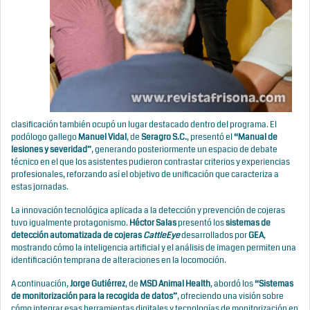
clasificación también ocupó un lugar destacado dentro del programa. El
podólogo gallego
Manuel Vidal
, de
Seragro S.C.
, presentó el
“Manual de
lesiones y severidad”
, generando posteriormente un espacio de debate
técnico en el que los asistentes pudieron contrastar criterios y experiencias
profesionales, reforzando así el objetivo de unificación que caracteriza a
estas jornadas.
La innovación tecnológica aplicada a la detección y prevención de cojeras
tuvo igualmente protagonismo.
Héctor Salas
presentó los
sistemas de
detección automatizada de cojeras
CattleEye
desarrollados por
GEA
,
mostrando cómo la inteligencia artificial y el análisis de imagen permiten una
identificación temprana de alteraciones en la locomoción.
A continuación,
Jorge Gutiérrez
, de
MSD Animal Health
, abordó los
“Sistemas
de monitorización para la recogida de datos”
, ofreciendo una visión sobre
cómo integrar esas herramientas digitales y tecnologías de monitorización en