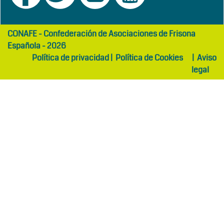
girls
maltepe
CONAFE - Confederación de Asociaciones de Frisona
abaya
otel
Española - 2026
Política de privacidad
|
Política de Cookies
|
Aviso
legal