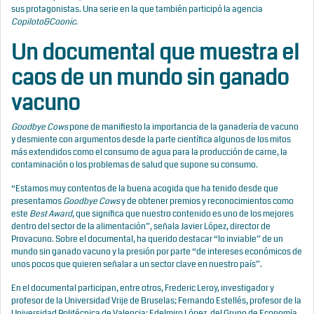
sus protagonistas. Una serie en la que también participó la agencia
Copiloto&Coonic
.
Un documental que muestra el
caos de un mundo sin ganado
vacuno
Goodbye Cows
pone de manifiesto la importancia de la ganadería de vacuno
y desmiente con argumentos desde la parte científica algunos de los mitos
más extendidos como el consumo de agua para la producción de carne, la
contaminación o los problemas de salud que supone su consumo.
“Estamos muy contentos de la buena acogida que ha tenido desde que
presentamos
Goodbye Cows
y de obtener premios y reconocimientos como
este
Best Award
, que significa que nuestro contenido es uno de los mejores
dentro del sector de la alimentación”, señala Javier López, director de
Provacuno. Sobre el documental, ha querido destacar “lo inviable” de un
mundo sin ganado vacuno y la presión por parte “de intereses económicos de
unos pocos que quieren señalar a un sector clave en nuestro país”.
En el documental participan, entre otros, Frederic Leroy, investigador y
profesor de la Universidad Vrije de Bruselas; Fernando Estellés, profesor de la
Universidad Politécnica de Valencia; Edelmiro López, del Grupo de Economía