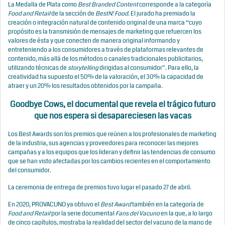
La Medalla de Plata como
Best Branded Content
corresponde a la categoría
Food and Retail
de la sección de
BestN! Food
. El jurado ha premiado la
creación o integración natural de contenido original de una marca “cuyo
propósito es la transmisión de mensajes de marketing que refuercen los
valores de ésta y que conecten de manera original informando y
entreteniendo a los consumidores a través de plataformas relevantes de
contenido, más allá de los métodos o canales tradicionales publicitarios,
utilizando técnicas de
storytelling
dirigidas al consumidor”. Para ello, la
creatividad ha supuesto el 50% de la valoración, el 30% la capacidad de
atraer y un 20% los resultados obtenidos por la campaña.
Goodbye Cows, el documental que revela el trágico futuro
que nos espera si desapareciesen las vacas
Los Best Awards son los premios que reúnen a los profesionales de marketing
de la industria, sus agencias y proveedores para reconocer las mejores
campañas y a los equipos que los lideran y definir las tendencias de consumo
que se han visto afectadas por los cambios recientes en el comportamiento
del consumidor.
La ceremonia de entrega de premios tuvo lugar el pasado 27 de abril.
En 2020, PROVACUNO ya obtuvo el
Best Award
también en la categoría de
Food and Retail
por la serie documental
Fans del Vacuno
en la que, a lo largo
de cinco capítulos, mostraba la realidad del sector del vacuno de la mano de