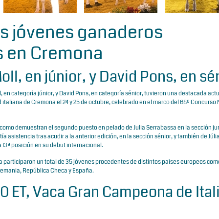
res jóvenes ganaderos
s en Cremona
oll, en júnior, y David Pons, en sé
l, en categoría júnior, y David Pons, en categoría sénior, tuvieron una destacada act
d italiana de Cremona el 24 y 25 de octubre, celebrado en el marco del 68º Concurso
, como demuestran el segundo puesto
en pelado
de
Julia Serrabassa en la sección jun
ía asistencia tras acudir a la anterior edición
, en la sección sénior, y también de Júli
 13ª posición en su debut internacional.
participaron un total de 35 jóvenes procedentes de distintos países europeos com
 Alemania, República Checa y España.
 ET, Vaca Gran Campeona de Ital