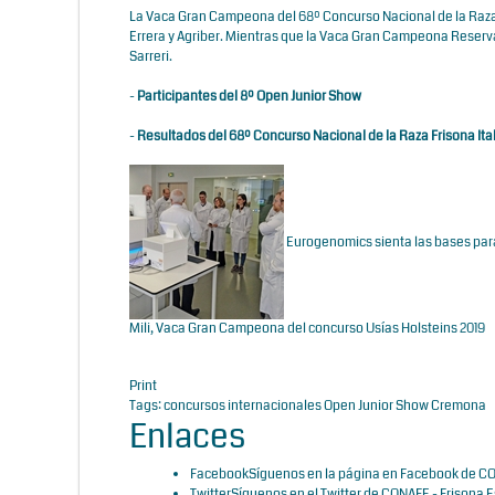
La Vaca Gran Campeona del 68º Concurso Nacional de la Raza 
Errera y Agriber. Mientras que la Vaca Gran Campeona Reserva fu
Sarreri.
-
Participantes del 8º Open Junior Show
-
Resultados del 68º Concurso Nacional de la Raza Frisona Ita
Eurogenomics sienta las bases para
Mili, Vaca Gran Campeona del concurso Usías Holsteins 2019
Print
Tags:
concursos internacionales
Open Junior Show
Cremona
Enlaces
Facebook
Síguenos en la página en Facebook de CO
Twitter
Síguenos en el Twitter de CONAFE - Frisona 