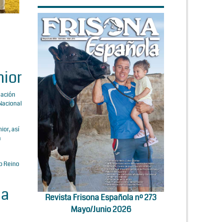
nior
uación
 Nacional
ior, así
a
o Reino
ia
Revista Frisona Española nº 273
Mayo/Junio 2026