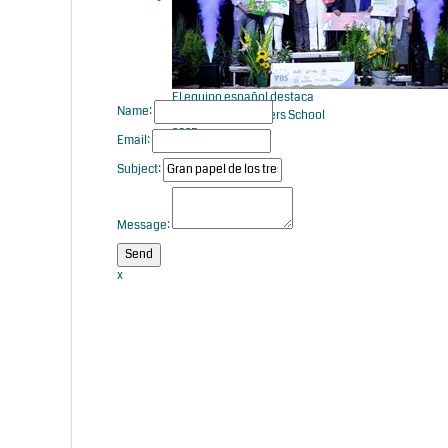
El equipo español destaca
Name:
en la Young Breeders School
2025
Email:
Subject:
Message:
x