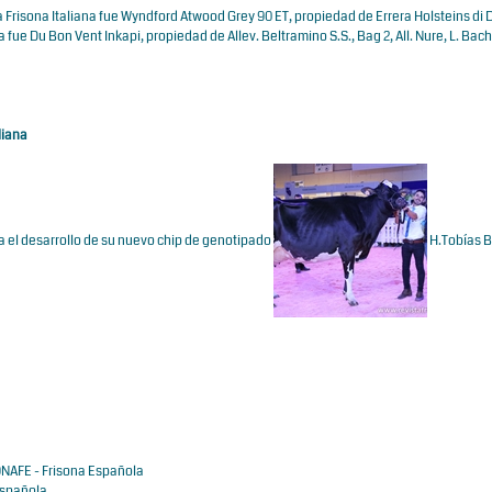
Frisona Italiana fue Wyndford Atwood Grey 90 ET, propiedad de Errera Holsteins di 
e Du Bon Vent Inkapi, propiedad de Allev. Beltramino S.S., Bag 2, All. Nure, L. Bach 
liana
 el desarrollo de su nuevo chip de genotipado
H.Tobías 
NAFE - Frisona Española
Española