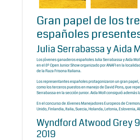
Gran papel de los t
españoles presente
Julia Serrabassa y Aida M
Los jóvenes ganaderos españoles
Julia Serrabassa
y Aida Mol
en el 8º Open Junior Show organizado por ANAFI en la localida
de la Raza Frisona Italiana.
Los representantes españoles protagonizaron un gran papel
como los terceros puestos en manejo de
David Pons,
que repet
Serrabassa en la sección junior. Aida Moll consiguió además la
En el concurso de Jóvenes Manejadores Europeos de Cremona 
Unido, Finlandia, Italia, Suecia, Holanda, Letonia, Eslovenia,
Wyndford Atwood Grey 90
2019