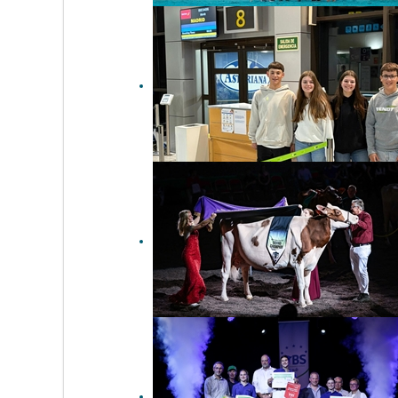
Carlos Vega, campeón
absoluto del Open Junior
Show 2025 de Montichiari
(Italia)
Viajamos al Open Junior
Show 2025 de Montichiari
(Italia)
Golden-Oaks Temptres-
Red-ET, Vaca Campeona
Suprema de la World Dairy
Expo 2025 de Madison