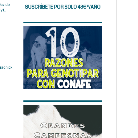
Davide
SUSCRÍBETE POR SOLO 48€*/AÑO
y L.
Bradnick