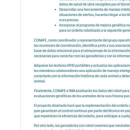
datos de salud de ubre recogidos por el técni
Desarrollar una herramienta de manejo inteli
situaciones de alertas, hacerlas llegar a los 
si es preciso.
Incorporar al programa de mejora genética n
para un ordeño robotizado a la siguiente gen
CONAFE, como coordinador y representante del grupo operativ
las reuniones de coordinación, identifica junto a sus asociac
base de datos relacional para el almacenaje de la información 
necesarias para conectar con las ganaderías y con la informac
Adquiere los lectores RFID portátiles y actualiza las aplicaci
los miembros colaboradores una aplicación de manejo intelige
conectarla con la información histórica de cada animal y detec
animal.
Finalmente, CONAFE e INIA analizarán los datos del robot para
evaluaciones genéticas de los animales de la raza frisona par
El proyecto diseñado hará que la implementación del ordeño
que garanticen el control continuo por parte del técnico en po
que maximicen la eficiencia del ordeño, para anticipar a cual
Por otro lado, las ganaderías con robot creemos que necesit