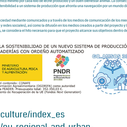
ético mínimo por cada kilo de leche producido y un buen bienestar animal. La conse
tenibilidad a un sistema de producción que afronta una navegación por un mundo di
a sociedad mediante comunicados y a través de los medios de comunicación de los mi
 redes sociales), así como la difusión en los medios creados a partir del proyecto y 
s, se considera el hito necesario para que el proyecto alcance sus objetivos dentro de
iculture/index_es
o/eu-regional-and-urban-