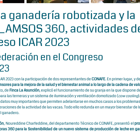
a ganadería robotizada y la
O_AMSOS 360, actividades d
eso ICAR 2023
ederación en el Congreso
023
CAR 2023 con la participación de dos representantes de
CONAFE
. En primer lugar, y d
sores para la mejora de la salud y el bienestar animal a lo largo de la cadena de valo
to, de
Finca La Asunción
, explicó el funcionamiento de su granja en la que dispone d
a las terneras y un sistema de iluminación y ventilación domotizado (
cow cooling
)
an datos muy importantes que permiten adelantarse en muchos casos a los problema
eraciones de la actividad de las vacas. Todo ello redunda en un mayor bienestar de l
el ganadero.
ión
, Noureddine Charfeddine, del departamento Técnico de CONAFE, presentó el
pro
ras 360 para la Sostenibilidad de un nuevo sistema de producción de leche en g