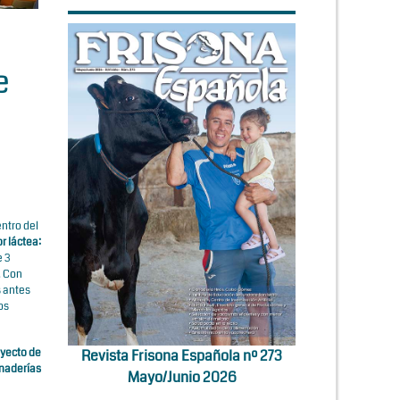
e
entro del
r láctea:
e 3
. Con
s antes
os
yecto de
Revista Frisona Española nº 273
anaderías
Mayo/Junio 2026