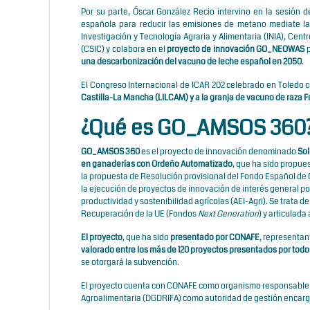
Por su parte, Óscar González Recio intervino en la sesión d
española para reducir las emisiones de metano mediate l
Investigación y Tecnología Agraria y Alimentaria (INIA)
, Cent
(CSIC)
y colabora en el
proyecto de innovación
GO_NEOWAS
p
una descarbonización del vacuno de leche español en 2050
.
El Congreso Internacional de ICAR 202 celebrado en Toledo 
Castilla-La Mancha (LILCAM) y a la granja de vacuno de raza F
¿Qué es GO_AMSOS 360
GO_AMSOS 360
es el proyecto de innovación denominado
Sol
en ganaderías con Ordeño Automatizado
, que ha sido propue
la propuesta de Resolución provisional del Fondo Español de 
la ejecución de proyectos de innovación de interés general p
productividad y sostenibilidad agrícolas (AEI-Agri). Se trat
Recuperación de la UE (Fondos
Next Generation
) y articulada
El proyecto
, que ha sido
presentado por
CONAFE
, representan
valorado entre los más de 120 proyectos presentados por todo
se otorgará la subvención.
El proyecto cuenta con CONAFE como organismo responsable de
Agroalimentaria (DGDRIFA) como autoridad de gestión encarg