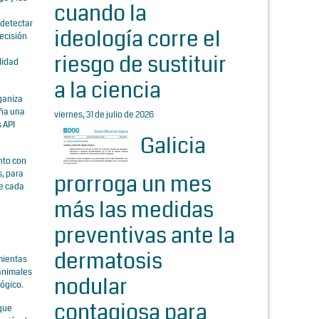
cuando la
 detectar
ideología corre el
decisión
riesgo de sustituir
lidad
a la ciencia
ganiza
eña una
viernes, 31 de julio de 2026
 API
Galicia
unto con
s, para
prorroga un mes
de cada
más las medidas
preventivas ante la
dermatosis
mientas
 animales
nodular
lógico.
contagiosa para
 que