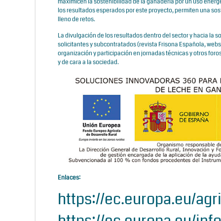
maximicen la sostenibilidad de la ganadería por un uso energ
los resultados esperados por este proyecto, permiten una sos
lleno de retos.
La divulgación de los resultados dentro del sector y hacia l
solicitantes y subcontratados (revista Frisona Española, webs y
organización y participación en jornadas técnicas y otros foro
y de cara a la sociedad.
Enlaces:
https://ec.europa.eu/agr
https://ec.europa.eu/inf