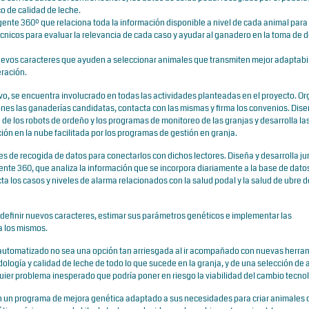
co de calidad de leche.
gente 360º que relaciona toda la información disponible a nivel de cada animal para
técnicos para evaluar la relevancia de cada caso y ayudar al ganadero en la toma de 
uevos caracteres que ayuden a seleccionar animales que transmiten mejor adaptabi
eración.
o, se encuentra involucrado en todas las actividades planteadas en el proyecto. Or
iones las ganaderías candidatas, contacta con las mismas y firma los convenios. Dis
de los robots de ordeño y los programas de monitoreo de las granjas y desarrolla las
ión en la nube facilitada por los programas de gestión en granja.
ones de recogida de datos para conectarlos con dichos lectores. Diseña y desarrolla j
nte 360, que analiza la información que se incorpora diariamente a la base de dato
ta los casos y niveles de alarma relacionados con la salud podal y la salud de ubre 
 definir nuevos caracteres, estimar sus parámetros genéticos e implementar las
a los mismos.
 automatizado no sea una opción tan arriesgada al ir acompañado con nuevas herra
dología y calidad de leche de todo lo que sucede en la granja, y de una selección de
quier problema inesperado que podría poner en riesgo la viabilidad del cambio tecno
an un programa de mejora genética adaptado a sus necesidades para criar animales