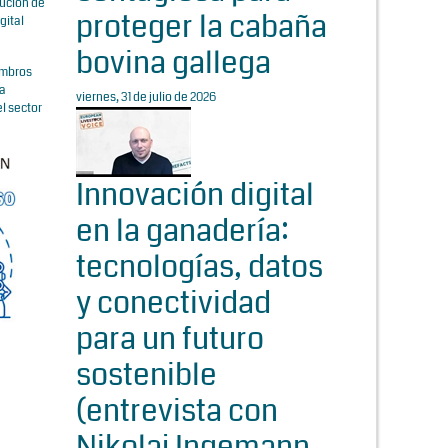
cución de
proteger la cabaña
gital
bovina gallega
embros
la
viernes, 31 de julio de 2026
l sector
Innovación digital
en la ganadería:
tecnologías, datos
y conectividad
para un futuro
sostenible
(entrevista con
Nikolaj Ingemann