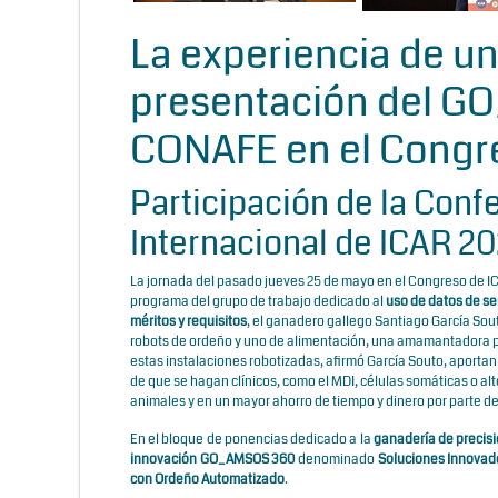
La experiencia de un
presentación del G
CONAFE en el Congr
Participación de la Conf
Internacional de ICAR 2
La jornada del pasado jueves 25 de mayo en el Congreso de I
programa del grupo de trabajo dedicado al
uso de datos de sen
méritos y requisitos
, el ganadero gallego Santiago García Sou
robots de ordeño y uno de alimentación, una amamantadora par
estas instalaciones robotizadas, afirmó García Souto, aport
de que se hagan clínicos, como el MDI, células somáticas o alt
animales y en un mayor ahorro de tiempo y dinero por parte d
En el bloque de ponencias dedicado a la
ganadería de precis
innovación GO_AMSOS 360
denominado
Soluciones Innovado
con Ordeño Automatizado
.