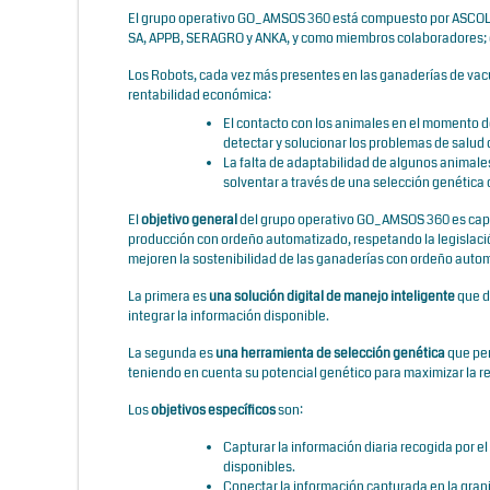
El grupo operativo GO_AMSOS 360 está compuesto por
ASCOL
SA
,
APPB
,
SERAGRO
y
ANKA
, y como miembros colaboradores;
Los Robots, cada vez más presentes en las ganaderías de vac
rentabilidad económica:
El contacto con los animales en el momento d
detectar y solucionar los problemas de salud
La falta de adaptabilidad de algunos animal
solventar a través de una selección genética
El
objetivo general
del grupo operativo GO_AMSOS 360 es capta
producción con ordeño automatizado, respetando la legislació
mejoren la sostenibilidad de las ganaderías con ordeño auto
La primera es
una
solución digital de manejo inteligente
que d
integrar la información disponible.
La segunda es
una herramienta de selección genética
que per
teniendo en cuenta su potencial genético para maximizar la r
Los
objetivos específicos
son:
Capturar la información diaria recogida por el
disponibles.
Conectar la información capturada en la granja