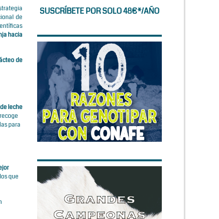
strategia
SUSCRÍBETE POR SOLO 48€*/AÑO
cional de
entíficas
nja hacia
Lácteo de
 de leche
 recoge
das para
jor
 los que
n