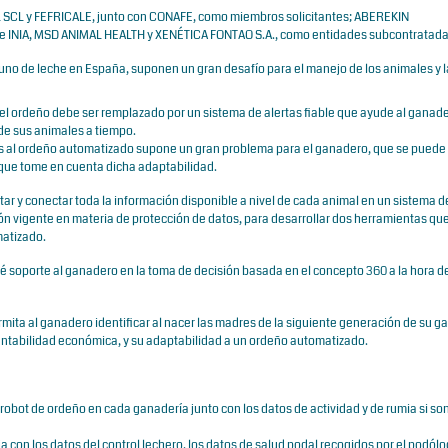
 SCL
y
FEFRICALE
, junto con
CONAFE
, como miembros solicitantes;
ABEREKIN
 e
INIA
,
MSD ANIMAL HEALTH
y
XENÉTICA FONTAO S.A.
, como entidades subcontratada
uno de leche en España, suponen un gran desafío para el manejo de los animales y l
el ordeño debe ser remplazado por un sistema de alertas fiable que ayude al ganad
 de sus animales a tiempo.
es al ordeño automatizado supone un gran problema para el ganadero, que se puede
 que tome en cuenta dicha adaptabilidad.
r y conectar toda la información disponible a nivel de cada animal en un sistema d
n vigente en materia de protección de datos, para desarrollar dos herramientas qu
matizado.
é soporte al ganadero en la toma de decisión basada en el concepto 360 a la hora d
mita al ganadero identificar al nacer las madres de la siguiente generación de su g
entabilidad económica, y su adaptabilidad a un ordeño automatizado.
 robot de ordeño en cada ganadería junto con los datos de actividad y de rumia si so
 con los datos del control lechero, los datos de salud podal recogidos por el podólo