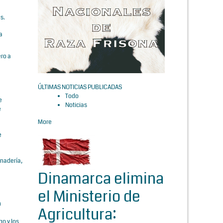
s.
a
ero a
ÚLTIMAS NOTICIAS PUBLICADAS
Todo
e
Noticias
e
More
e
anadería,
Dinamarca elimina
el Ministerio de
n
Agricultura:
go y los