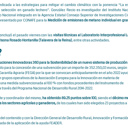
edicada a las estrategias para mitigar el cambio climático con la ponencia “La e
a selección en ganado lechero”.
González Recio
es investigador del
Instituto Na
ro Nacional integrado en la
Agencia Estatal Consejo Superior de Investigaciones Ci
resentado por CONAFE para la
Medición de emisiones de metano individual en gra
concluyó el pasado viernes con las
visitas técnicas al Laboratorio Interprofesional 
risona Rosado Hontanilla (Talavera de la Reina)
, entre otras actividades.
?
uciones Innovadoras 360 para la Sostenibilidad de un nuevo sistema de producción
sto para la concesión de una subvención por un importe de 352.350,03 euros, según
Garantía Agraria (FEGA) por la que se convocan anticipadamente en el año 2022 ayu
or grupos operativos de la Asociación Europea para la Innovación en materia de
a de una medida subvencionada al 100 % con fondos procedentes del Instrumento de
 a través del Programa Nacional de Desarrollo Rural 2014-2022.
te y coordinador del mismo,
ha obtenido 89.25 puntos sobre 100
,
siendo el
décimo me
s los sectores agrícolas y ganaderos,
de los cuales han sido elegidos 23 proyectos a
l contenido y con la Dirección General de Desarrollo Rural, Innovación y Formació
ada de la aplicación de la ayuda FEADER.