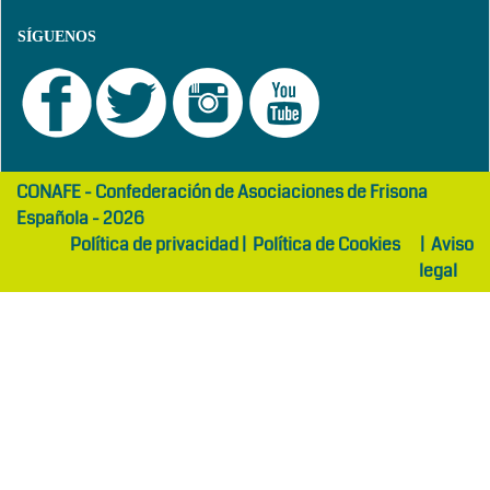
SÍGUENOS
girls
maltepe
CONAFE - Confederación de Asociaciones de Frisona
abaya
otel
Española - 2026
Política de privacidad
|
Política de Cookies
|
Aviso
legal