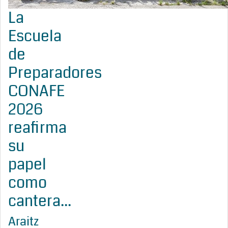
La
Escuela
de
Preparadores
CONAFE
2026
reafirma
su
papel
como
cantera...
Araitz