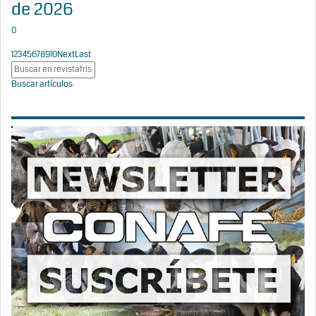
de 2026
0
1
2
3
4
5
6
7
8
9
10
Next
Last
Buscar artículos