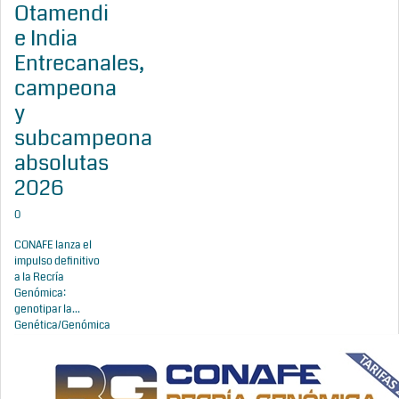
Otamendi
e India
Entrecanales,
campeona
y
subcampeona
absolutas
2026
0
CONAFE lanza el
impulso definitivo
a la Recría
Genómica:
genotipar la...
Genética/Genómica