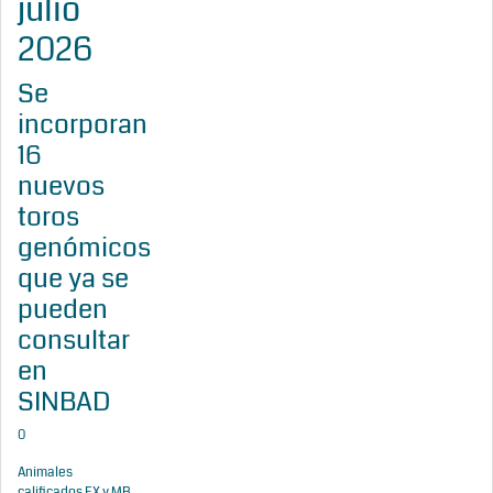
julio
2026
Se
incorporan
16
nuevos
toros
genómicos
que ya se
pueden
consultar
en
SINBAD
0
Animales
calificados EX y MB