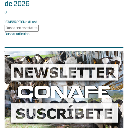
de 2026
0
1
2
3
4
5
6
7
8
9
10
Next
Last
Buscar artículos