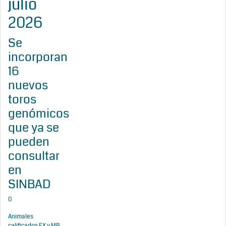
julio
2026
Se
incorporan
16
nuevos
toros
genómicos
que ya se
pueden
consultar
en
SINBAD
0
Animales
calificados EX y MB