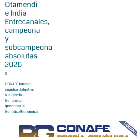
Otamendi
e India
Entrecanales,
campeona
y
subcampeona
absolutas
2026
0
CONAFE lanza el
impulso definitivo
a la Recría
Genómica:
genotipar la...
Genética/Genómica