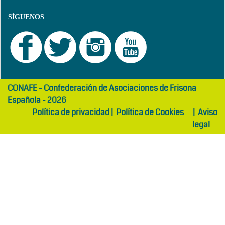
SÍGUENOS
girls
maltepe
CONAFE - Confederación de Asociaciones de Frisona
abaya
otel
Española - 2026
Política de privacidad
|
Política de Cookies
|
Aviso
legal