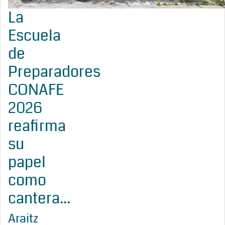
La
Escuela
de
Preparadores
CONAFE
2026
reafirma
su
papel
como
cantera...
Araitz