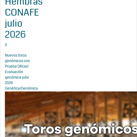
Hembras
CONAFE
julio
2026
0
Nuevos toros
genómicos con
Prueba Oficial:
Evaluación
genómica julio
2026
Genética/Genómica