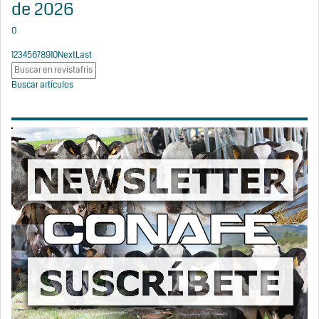
de 2026
0
1
2
3
4
5
6
7
8
9
10
Next
Last
Buscar artículos