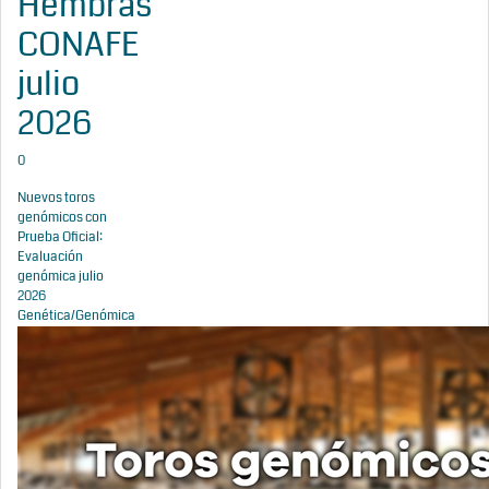
Hembras
CONAFE
julio
2026
0
Nuevos toros
genómicos con
Prueba Oficial:
Evaluación
genómica julio
2026
Genética/Genómica