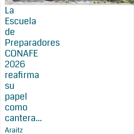
La
Escuela
de
Preparadores
CONAFE
2026
reafirma
su
papel
como
cantera...
Araitz