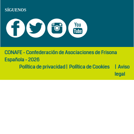
SÍGUENOS
girls
maltepe
CONAFE - Confederación de Asociaciones de Frisona
abaya
otel
Española - 2026
Política de privacidad
|
Política de Cookies
|
Aviso
legal