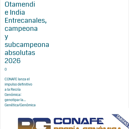
Otamendi
e India
Entrecanales,
campeona
y
subcampeona
absolutas
2026
0
CONAFE lanza el
impulso definitivo
a la Recría
Genómica:
genotipar la...
Genética/Genómica