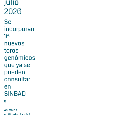
julio
2026
Se
incorporan
16
nuevos
toros
genómicos
que ya se
pueden
consultar
en
SINBAD
0
Animales
calificados EX y MB