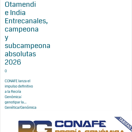
Otamendi
e India
Entrecanales,
campeona
y
subcampeona
absolutas
2026
0
CONAFE lanza el
impulso definitivo
a la Recría
Genómica:
genotipar la...
Genética/Genómica