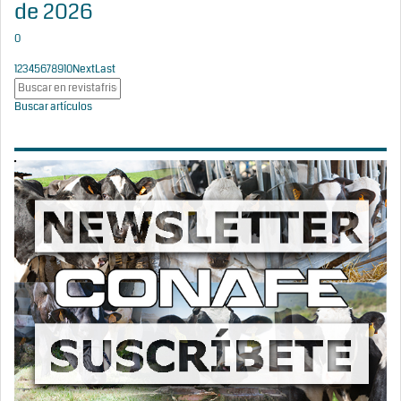
de 2026
0
1
2
3
4
5
6
7
8
9
10
Next
Last
Buscar artículos