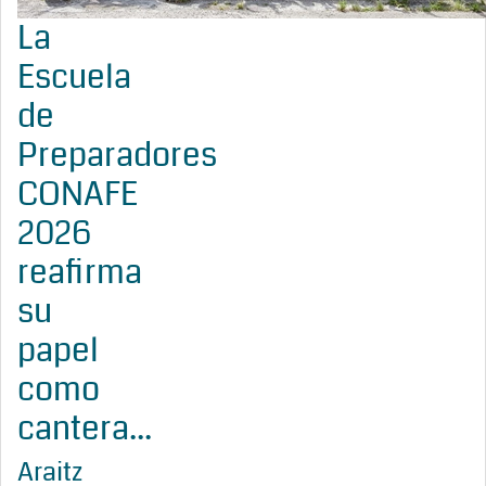
La
Escuela
de
Preparadores
CONAFE
2026
reafirma
su
papel
como
cantera...
Araitz