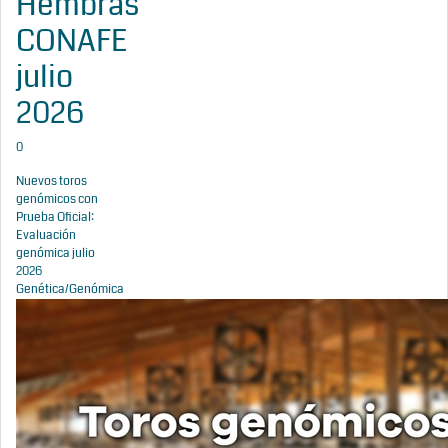
Hembras
CONAFE
julio
2026
0
Nuevos toros
genómicos con
Prueba Oficial:
Evaluación
genómica julio
2026
Genética/Genómica