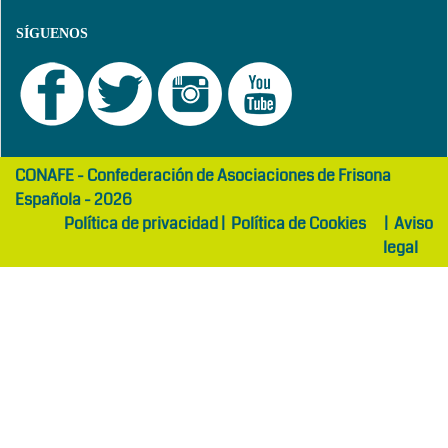
SÍGUENOS
girls
maltepe
CONAFE - Confederación de Asociaciones de Frisona
abaya
otel
Española - 2026
Política de privacidad
|
Política de Cookies
|
Aviso
legal