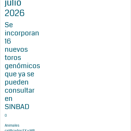
julio
2026
Se
incorporan
16
nuevos
toros
genómicos
que ya se
pueden
consultar
en
SINBAD
0
Animales
calificados EX y MB