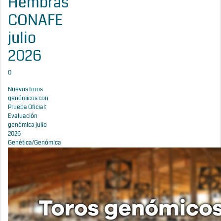
Hembras
CONAFE
julio
2026
0
Nuevos toros
genómicos con
Prueba Oficial:
Evaluación
genómica julio
2026
Genética/Genómica