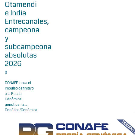
Otamendi
e India
Entrecanales,
campeona
y
subcampeona
absolutas
2026
0
CONAFE lanza el
impulso definitivo
a la Recría
Genómica:
genotipar la...
Genética/Genómica