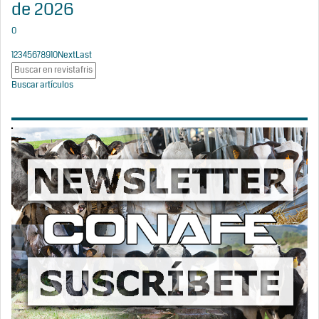
de 2026
0
1
2
3
4
5
6
7
8
9
10
Next
Last
Buscar artículos