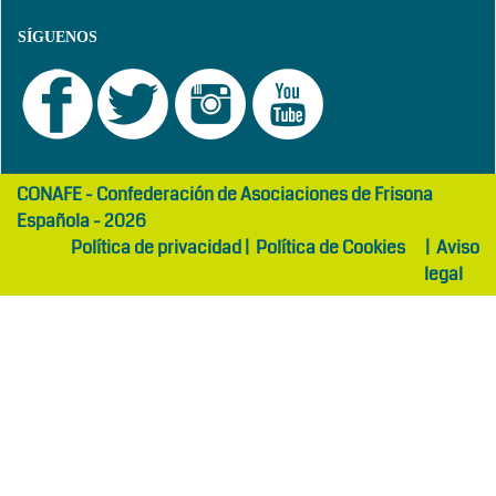
SÍGUENOS
girls
maltepe
CONAFE - Confederación de Asociaciones de Frisona
abaya
otel
Española - 2026
Política de privacidad
|
Política de Cookies
|
Aviso
legal