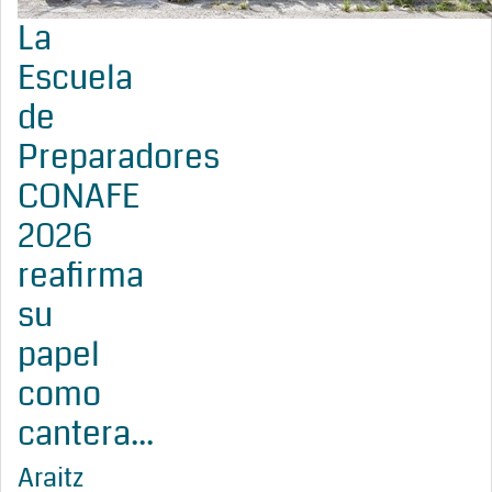
La
Escuela
de
Preparadores
CONAFE
2026
reafirma
su
papel
como
cantera...
Araitz