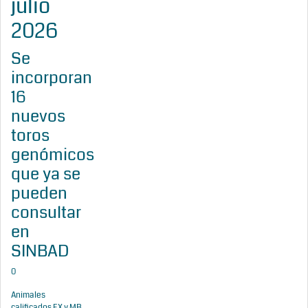
julio
2026
Se
incorporan
16
nuevos
toros
genómicos
que ya se
pueden
consultar
en
SINBAD
0
Animales
calificados EX y MB