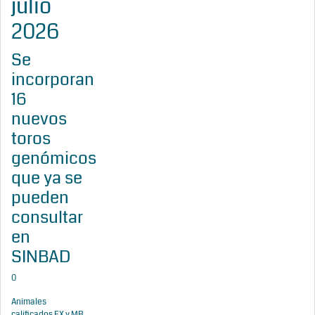
julio
2026
Se
incorporan
16
nuevos
toros
genómicos
que ya se
pueden
consultar
en
SINBAD
0
Animales
calificados EX y MB