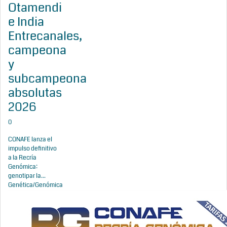
Otamendi
e India
Entrecanales,
campeona
y
subcampeona
absolutas
2026
0
CONAFE lanza el
impulso definitivo
a la Recría
Genómica:
genotipar la...
Genética/Genómica