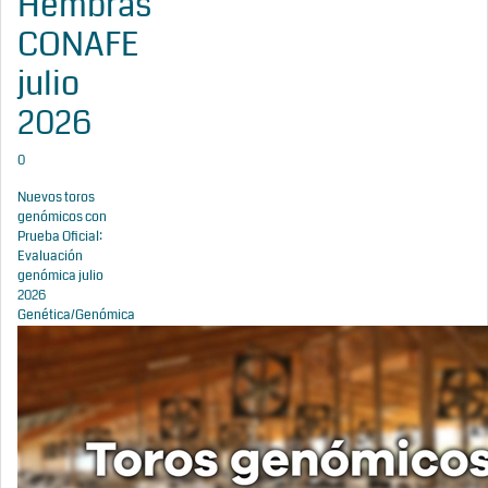
Hembras
CONAFE
julio
2026
0
Nuevos toros
genómicos con
Prueba Oficial:
Evaluación
genómica julio
2026
Genética/Genómica