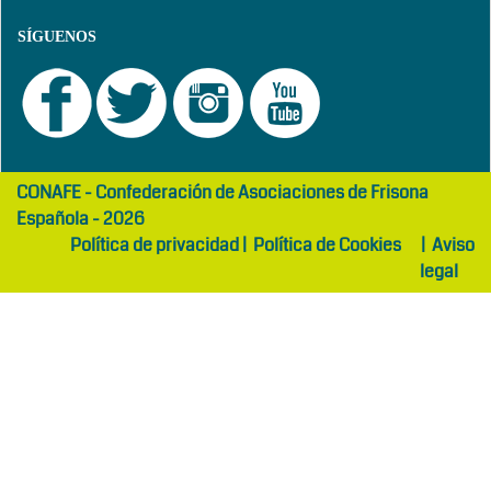
SÍGUENOS
girls
maltepe
CONAFE - Confederación de Asociaciones de Frisona
abaya
otel
Española - 2026
Política de privacidad
|
Política de Cookies
|
Aviso
legal