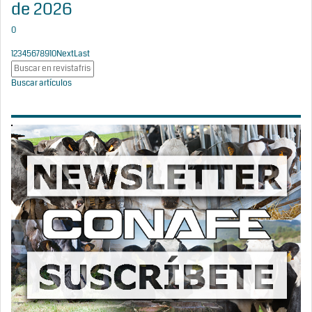
de 2026
0
1
2
3
4
5
6
7
8
9
10
Next
Last
Buscar artículos