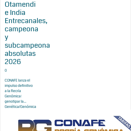
Otamendi
e India
Entrecanales,
campeona
y
subcampeona
absolutas
2026
0
CONAFE lanza el
impulso definitivo
a la Recría
Genómica:
genotipar la...
Genética/Genómica