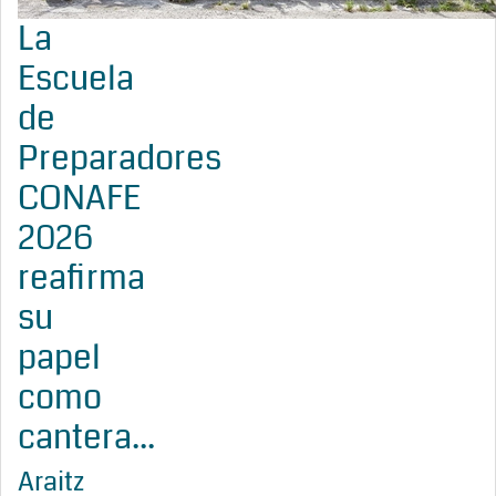
La
Escuela
de
Preparadores
CONAFE
2026
reafirma
su
papel
como
cantera...
Araitz