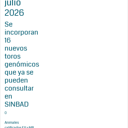
julio
2026
Se
incorporan
16
nuevos
toros
genómicos
que ya se
pueden
consultar
en
SINBAD
0
Animales
calificados EX y MB