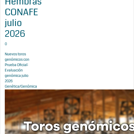
Hembras
CONAFE
julio
2026
0
Nuevos toros
genómicos con
Prueba Oficial:
Evaluación
genómica julio
2026
Genética/Genómica