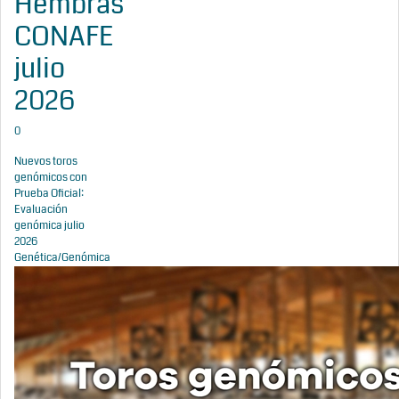
Hembras
CONAFE
julio
2026
0
Nuevos toros
genómicos con
Prueba Oficial:
Evaluación
genómica julio
2026
Genética/Genómica