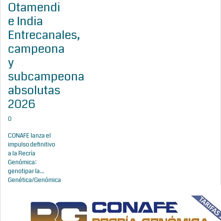
Otamendi
e India
Entrecanales,
campeona
y
subcampeona
absolutas
2026
0
CONAFE lanza el
impulso definitivo
a la Recría
Genómica:
genotipar la...
Genética/Genómica