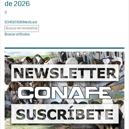
de 2026
0
1
2
3
4
5
6
7
8
9
10
Next
Last
Buscar artículos