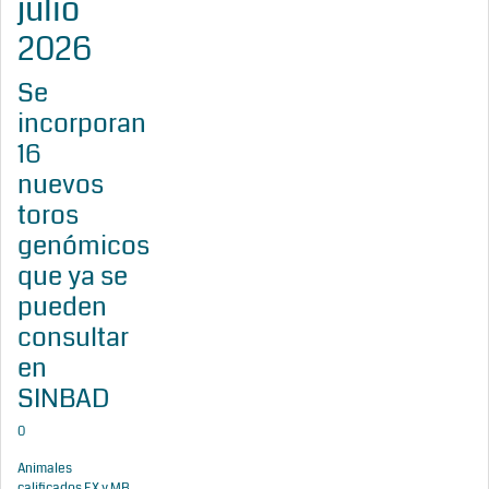
julio
2026
Se
incorporan
16
nuevos
toros
genómicos
que ya se
pueden
consultar
en
SINBAD
0
Animales
calificados EX y MB