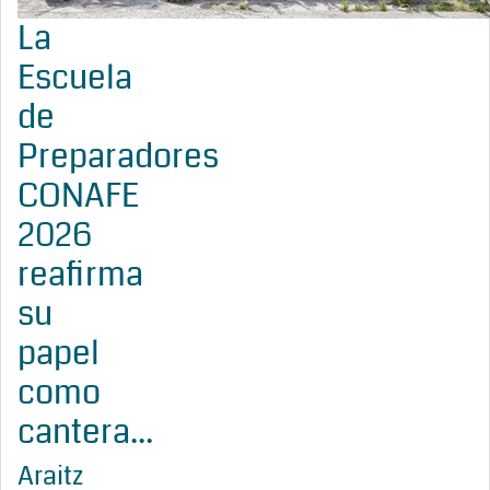
La
Escuela
de
Preparadores
CONAFE
2026
reafirma
su
papel
como
cantera...
Araitz