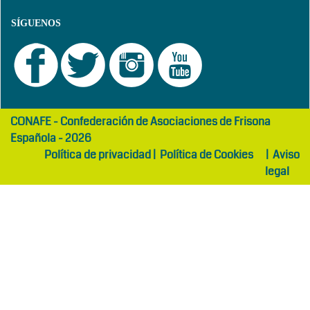
SÍGUENOS
girls
maltepe
CONAFE - Confederación de Asociaciones de Frisona
abaya
otel
Española - 2026
Política de privacidad
|
Política de Cookies
|
Aviso
legal