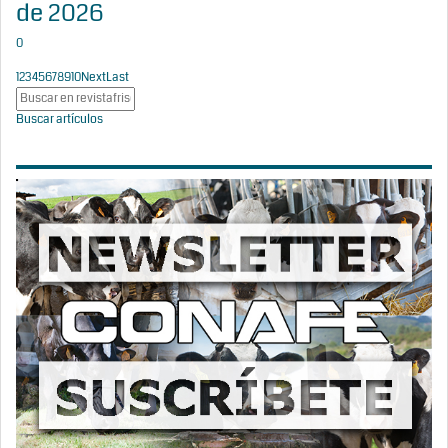
de 2026
0
1
2
3
4
5
6
7
8
9
10
Next
Last
Buscar artículos