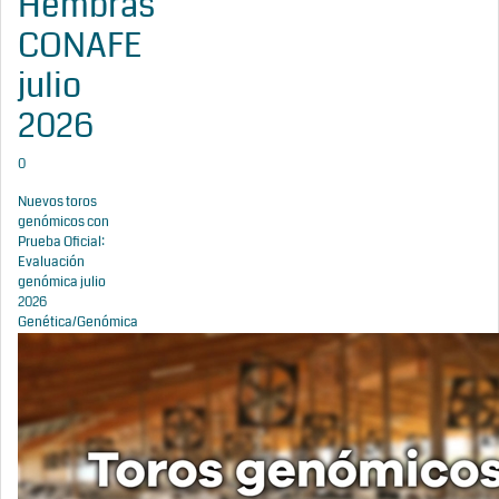
Hembras
CONAFE
julio
2026
0
Nuevos toros
genómicos con
Prueba Oficial:
Evaluación
genómica julio
2026
Genética/Genómica