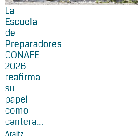
La
Escuela
de
Preparadores
CONAFE
2026
reafirma
su
papel
como
cantera...
Araitz