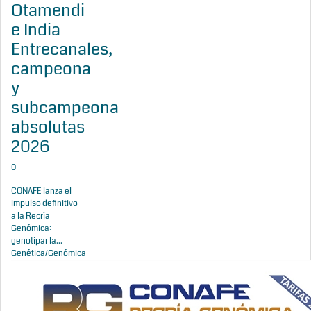
Otamendi
e India
Entrecanales,
campeona
y
subcampeona
absolutas
2026
0
CONAFE lanza el
impulso definitivo
a la Recría
Genómica:
genotipar la...
Genética/Genómica