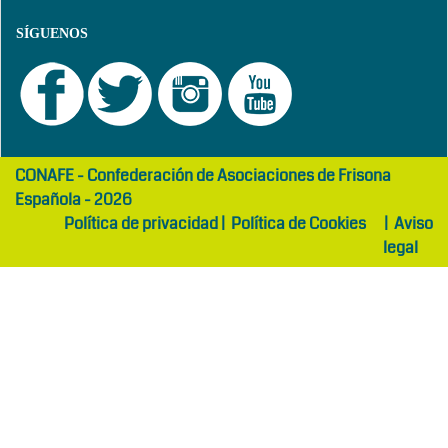
SÍGUENOS
girls
maltepe
CONAFE - Confederación de Asociaciones de Frisona
abaya
otel
Española - 2026
Política de privacidad
|
Política de Cookies
|
Aviso
legal