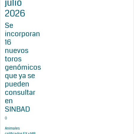
julio
2026
Se
incorporan
16
nuevos
toros
genómicos
que ya se
pueden
consultar
en
SINBAD
0
Animales
calificados EX y MB