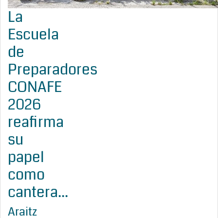
La
Escuela
de
Preparadores
CONAFE
2026
reafirma
su
papel
como
cantera...
Araitz