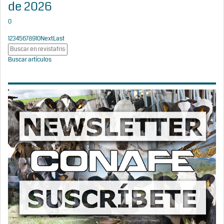
de 2026
0
1
2
3
4
5
6
7
8
9
10
Next
Last
Buscar artículos