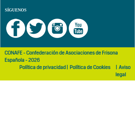
SÍGUENOS
girls
maltepe
CONAFE - Confederación de Asociaciones de Frisona
abaya
otel
Española - 2026
Política de privacidad
|
Política de Cookies
|
Aviso
legal