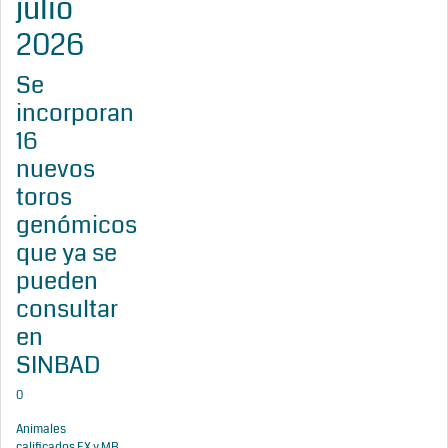
julio
2026
Se
incorporan
16
nuevos
toros
genómicos
que ya se
pueden
consultar
en
SINBAD
0
Animales
calificados EX y MB