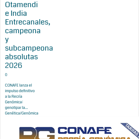
Otamendi
e India
Entrecanales,
campeona
y
subcampeona
absolutas
2026
0
CONAFE lanza el
impulso definitivo
a la Recría
Genómica:
genotipar la...
Genética/Genómica