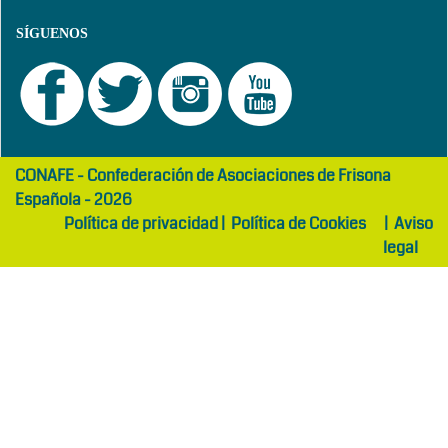
SÍGUENOS
girls
maltepe
CONAFE - Confederación de Asociaciones de Frisona
abaya
otel
Española - 2026
Política de privacidad
|
Política de Cookies
|
Aviso
legal