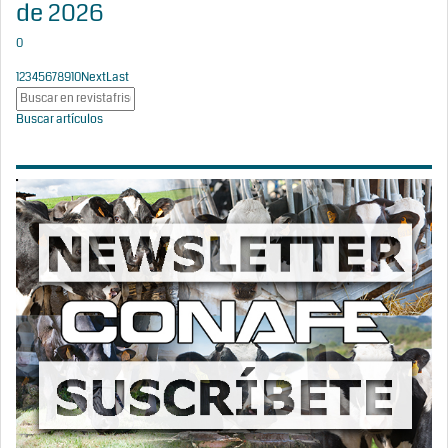
de 2026
0
1
2
3
4
5
6
7
8
9
10
Next
Last
Buscar artículos