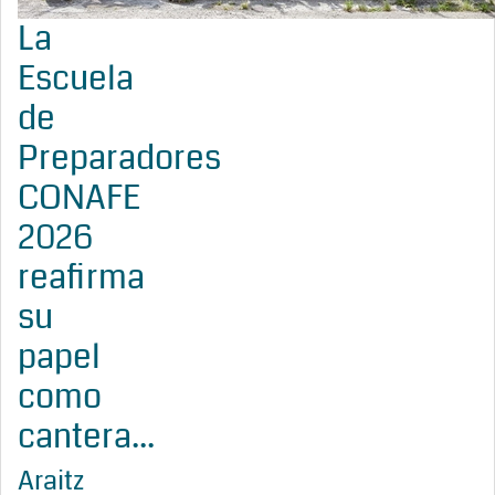
La
Escuela
de
Preparadores
CONAFE
2026
reafirma
su
papel
como
cantera...
Araitz