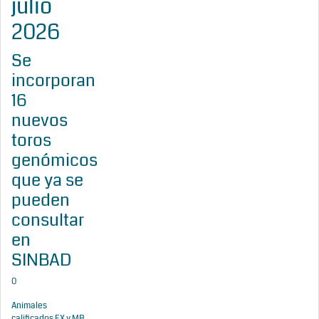
julio
2026
Se
incorporan
16
nuevos
toros
genómicos
que ya se
pueden
consultar
en
SINBAD
0
Animales
calificados EX y MB