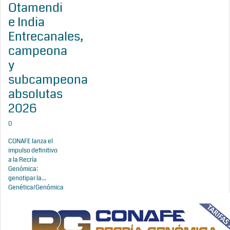
Otamendi
e India
Entrecanales,
campeona
y
subcampeona
absolutas
2026
0
CONAFE lanza el
impulso definitivo
a la Recría
Genómica:
genotipar la...
Genética/Genómica