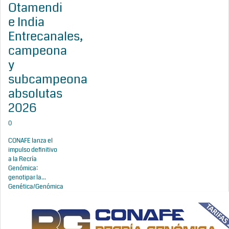
Otamendi
e India
Entrecanales,
campeona
y
subcampeona
absolutas
2026
0
CONAFE lanza el
impulso definitivo
a la Recría
Genómica:
genotipar la...
Genética/Genómica