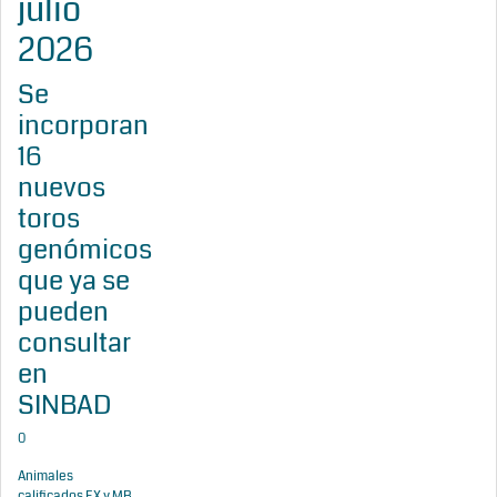
julio
2026
Se
incorporan
16
nuevos
toros
genómicos
que ya se
pueden
consultar
en
SINBAD
0
Animales
calificados EX y MB