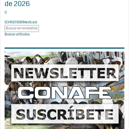
de 2026
0
1
2
3
4
5
6
7
8
9
10
Next
Last
Buscar artículos