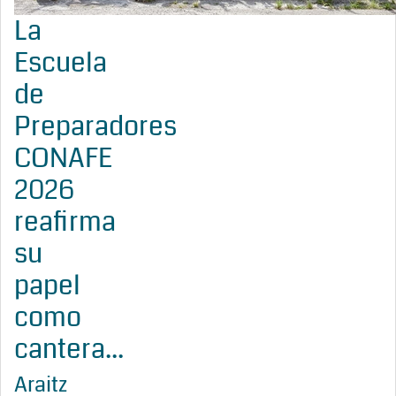
La
Escuela
de
Preparadores
CONAFE
2026
reafirma
su
papel
como
cantera...
Araitz