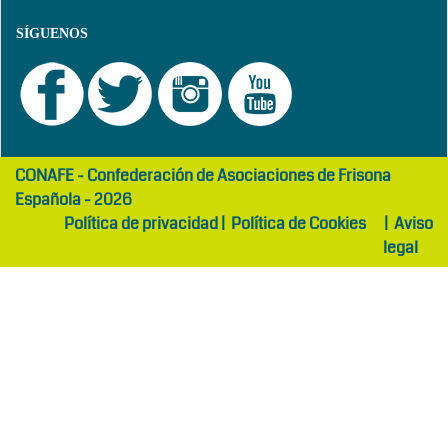
SÍGUENOS
girls
maltepe
CONAFE - Confederación de Asociaciones de Frisona
abaya
otel
Española - 2026
Política de privacidad
|
Política de Cookies
|
Aviso
legal